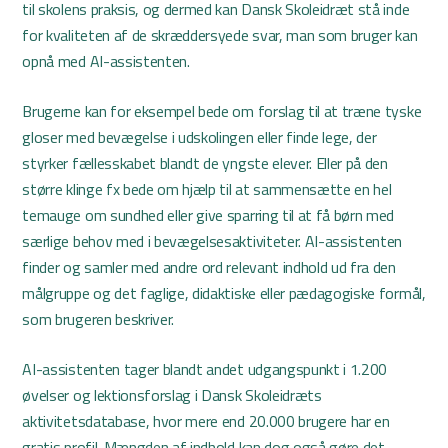
til skolens praksis, og dermed kan Dansk Skoleidræt stå inde
for kvaliteten af de skræddersyede svar, man som bruger kan
opnå med AI-assistenten.
Brugerne kan for eksempel bede om forslag til at træne tyske
gloser med bevægelse i udskolingen eller finde lege, der
styrker fællesskabet blandt de yngste elever. Eller på den
større klinge fx bede om hjælp til at sammensætte en hel
temauge om sundhed eller give sparring til at få børn med
særlige behov med i bevægelsesaktiviteter. AI-assistenten
finder og samler med andre ord relevant indhold ud fra den
målgruppe og det faglige, didaktiske eller pædagogiske formål,
som brugeren beskriver.
AI-assistenten tager blandt andet udgangspunkt i 1.200
øvelser og lektionsforslag i Dansk Skoleidræts
aktivitetsdatabase, hvor mere end 20.000 brugere har en
gratis profil. Mængden af indhold kan dog også gøre det