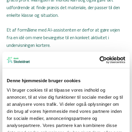
udfordrende at finde præcis det materiale, der passer til den
enkelte klasse og situation.
Et af formålene med AI-assistenten er derfor at gøre vejen
fra en idé om mere bevægelse til en konkret aktivitet i
undervisningen kortere.
Fra idé til aktivitet
I Dansk Skoleidræt glæder man sig over at kunne gøre det
endnu nemmere for skolerne at skabe en aktiv skoledag.
Denne hjemmeside bruger cookies
– Dansk Skoleidræt har så meget materiale online, som kan
Vi bruger cookies til at tilpasse vores indhold og
hjælpe skolerne med at skabe en mere aktiv skoledag. AI-
annoncer, til at vise dig funktioner til sociale medier og til
at analysere vores trafik. Vi deler også oplysninger om
assistenten skal gøre materialerne lettere tilgængelige og ikke
din brug af vores hjemmeside med vores partnere inden
mindst inspirere lærere og pædagoger til at bruge dem i
for sociale medier, annonceringspartnere og
praksis, siger Bjørn Friis Neerfeldt, generalsekretær i Dansk
analysepartnere. Vores partnere kan kombinere disse
Skoleidræt.