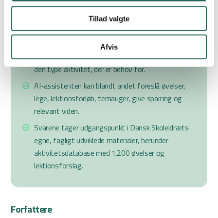
”Bevæg-Else” er en gratis AI-assistent og et
søgeredskab på skoleidraet.dk, som kan bruges
Tillad valgte
både med og uden login. Ved login gives mere
detaljerede svar.
Afvis
Brugeren kan fx beskrive klassetrin, fag, formål og
den type aktivitet, der er behov for.
AI-assistenten kan blandt andet foreslå øvelser,
lege, lektionsforløb, temauger, give sparring og
relevant viden.
Svarene tager udgangspunkt i Dansk Skoleidræts
egne, fagligt udviklede materialer, herunder
aktivitetsdatabase med 1.200 øvelser og
lektionsforslag.
Forfattere