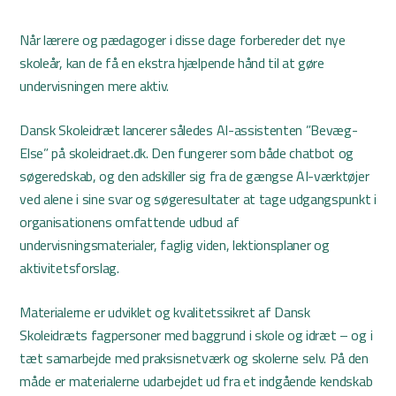
Når lærere og pædagoger i disse dage forbereder det nye
skoleår, kan de få en ekstra hjælpende hånd til at gøre
undervisningen mere aktiv.
Dansk Skoleidræt lancerer således AI-assistenten ”Bevæg-
Else” på skoleidraet.dk. Den fungerer som både chatbot og
søgeredskab, og den adskiller sig fra de gængse AI-værktøjer
ved alene i sine svar og søgeresultater at tage udgangspunkt i
organisationens omfattende udbud af
undervisningsmaterialer, faglig viden, lektionsplaner og
aktivitetsforslag.
Materialerne er udviklet og kvalitetssikret af Dansk
Skoleidræts fagpersoner med baggrund i skole og idræt – og i
tæt samarbejde med praksisnetværk og skolerne selv. På den
måde er materialerne udarbejdet ud fra et indgående kendskab