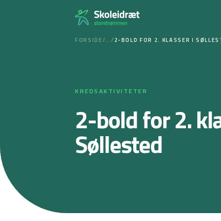
Spring
til
indhold
FORSIDE
/
…
/
2-BOLD FOR 2. KLASSER I SØLLE
KREDSAKTIVITETER
2-bold for 2. kl
Søllested