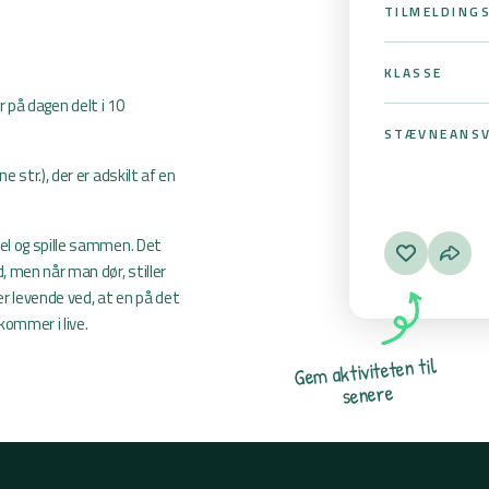
TILMELDING
KLASSE
r på dagen delt i 10
STÆVNEANSV
str.), der er adskilt af en
l og spille sammen. Det
 men når man dør, stiller
er levende ved, at en på det
 kommer i live.
l
i
t
n
e
t
e
t
i
v
i
t
k
a
m
e
G
e
r
e
n
e
s