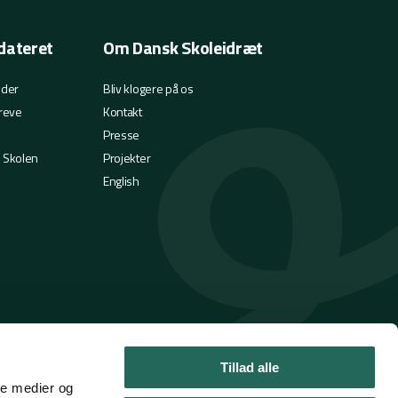
dateret
Om Dansk Skoleidræt
eder
Bliv klogere på os
reve
Kontakt
Presse
i Skolen
Projekter
English
Tillad alle
ale medier og