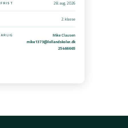
28. aug. 2026
SFRIST
2. klasse
Mike Clausen
ARLIG
mike1373@lollandskoler.dk
25466665