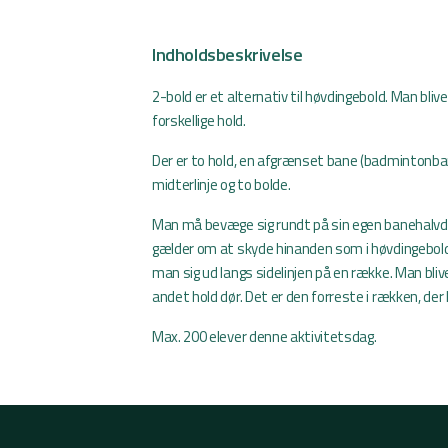
Indholdsbeskrivelse
2-bold er et alternativ til høvdingebold. Man blive
forskellige hold.
Der er to hold, en afgrænset bane (badmintonbane 
midterlinje og to bolde.
Man må bevæge sig rundt på sin egen banehalvde
gælder om at skyde hinanden som i høvdingebold,
man sig ud langs sidelinjen på en række. Man bliv
andet hold dør. Det er den forreste i rækken, der
Max. 200 elever denne aktivitetsdag.