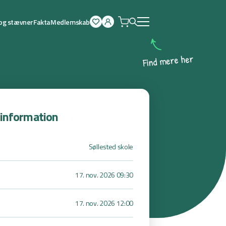
 og stævner
Fakta
Medlemskab
Åben
menu
r
e
h
e
r
e
m
d
n
i
F
sinformation
Søllested skole
17. nov. 2026 09:30
17. nov. 2026 12:00