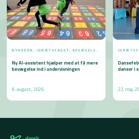
NYHEDER, IDRÆTSFAGET, BEVÆGELSE
IDRÆTSF
I SKOLEDAGEN
SKOLEDA
Ny AI-assistent hjælper med at få mere
Dansefeb
bevægelse ind i undervisningen
danser i 
6. august, 2026
22. maj, 