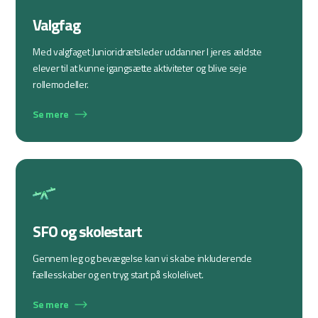
Valgfag
Med valgfaget Junioridrætsleder uddanner I jeres ældste
elever til at kunne igangsætte aktiviteter og blive seje
rollemodeller.
Se mere
SFO og skolestart
Gennem leg og bevægelse kan vi skabe inkluderende
fællesskaber og en tryg start på skolelivet.
Se mere