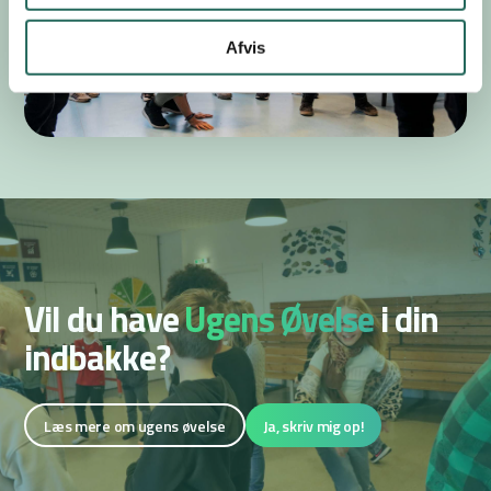
Afvis
Vil du have
Ugens Øvelse
i din
indbakke?
Læs mere om ugens øvelse
Ja, skriv mig op!