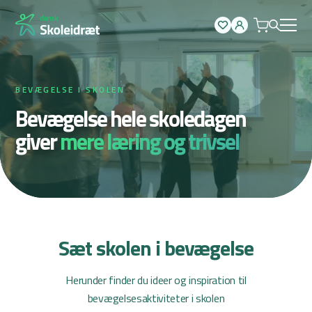
Spring
til
indhold
BEVÆGELSE I SKOLEN
Bevægelse hele skoledagen
giver
mere læring og trivsel
Sæt skolen i bevægelse
Herunder finder du ideer og inspiration til
bevægelsesaktiviteter i skolen