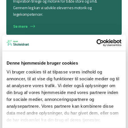
Inspiration til lege og motorik for både store og små.
Gennem leg kan vi udvikle elevernes motorik og
legekompetencer.
Se mere
Denne hjemmeside bruger cookies
Deltagelse og inklusion
Vi bruger cookies til at tilpasse vores indhold og
annoncer, til at vise dig funktioner til sociale medier og til
Find konkrete værktøjer og anbefalinger til, hvordan du kan få
at analysere vores trafik. Vi deler også oplysninger om
alle elever – også dem med særlige behov – til at deltage.
din brug af vores hjemmeside med vores partnere inden
for sociale medier, annonceringspartnere og
Se mere
analysepartnere. Vores partnere kan kombinere disse
data med andre oplysninger, du har givet dem, eller som
de har indsamlet fra din brug af deres tjenester.