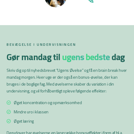
BEVÆGELSE I UNDERVISNINGEN
Gør mandag til
ugens
bedste
dag
Skriv dig op til nyhedsbrevet “Ugens Øvelse” og få en brain break hver
mandag morgen. Hver uge er der også en bonus-øvelse, der kan
bruges i de boglige fag. Med øvelserne skaber du variation i din
undervisning, og vil forhåbentligt opleve følgende effekter:
Øget koncentration og opmærksomhed
Mindre uro i klassen
Øget læring
Derudover har øvelserne en lang række bonuseffekter i form af bl.a.