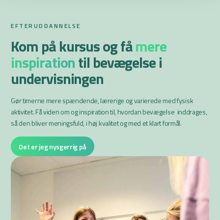
EFTERUDDANNELSE
Kom på kursus og få
mere
inspiration
til bevægelse i
undervisningen
Gør timerne mere spændende, lærerige og varierede med fysisk
aktivitet. Få viden om og inspiration til, hvordan bevægelse inddrages,
så den bliver meningsfuld, i høj kvalitet og med et klart formål.
Det er jeg nysgerrig på