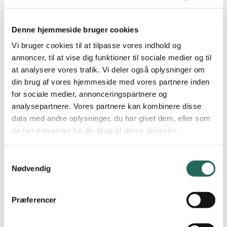
Denne hjemmeside bruger cookies
”De øvelser jeg syntes er gode, har jeg
Vi bruger cookies til at tilpasse vores indhold og
lamineret og haft i min lille kuffert, så kan
annoncer, til at vise dig funktioner til sociale medier og til
jeg bruge dem igen”
at analysere vores trafik. Vi deler også oplysninger om
din brug af vores hjemmeside med vores partnere inden
for sociale medier, annonceringspartnere og
analysepartnere. Vores partnere kan kombinere disse
data med andre oplysninger, du har givet dem, eller som
de har indsamlet fra din brug af deres tjenester.
Abonnent på Ugens Øvelse
Samtykkevalg
Nødvendig
Præferencer