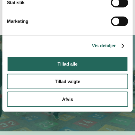
Statistik
Marketing
Vis detaljer
Tillad alle
Prøv også
“Månedens Leg”
Tillad valgte
Ja tak – Inspirér mig
Afvis