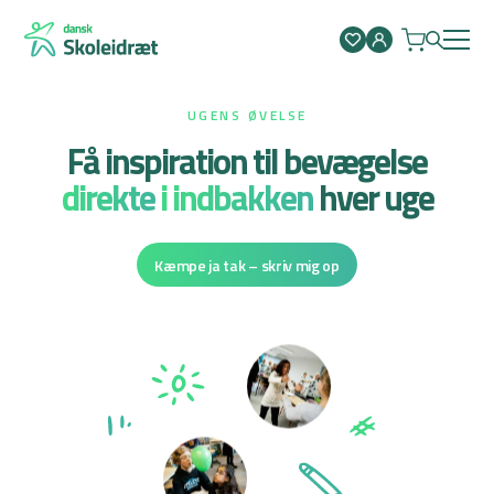
Spring
til
indhold
UGENS ØVELSE
Få inspiration til bevægelse
direkte
i indbakken
hver uge
Kæmpe ja tak – skriv mig op