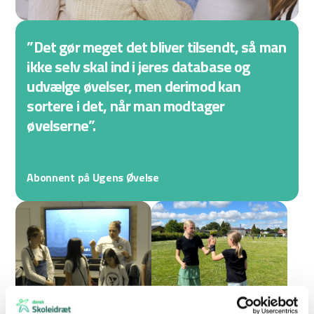
”Det gør meget det bliver tilsendt, så man
ikke selv skal ind i jeres database og
udvælge øvelser, men derimod kan
sortere i det, når man modtager
øvelserne”.
Abonnent på Ugens Øvelse