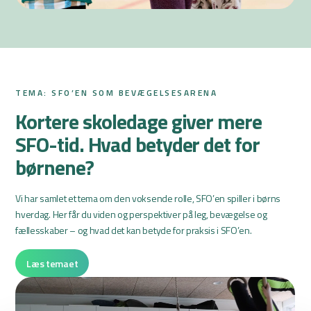
TEMA: SFO’EN SOM BEVÆGELSESARENA
Kortere skoledage giver mere
SFO-tid. Hvad betyder det for
børnene?
Vi har samlet et tema om den voksende rolle, SFO’en spiller i børns
hverdag. Her får du viden og perspektiver på leg, bevægelse og
fællesskaber – og hvad det kan betyde for praksis i SFO’en.
Læs temaet