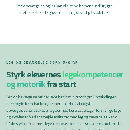
Med bevægelse og leg kan vi hjælpe børnene ind i trygge
Fællesskab og bevægelsesglæde i
fællesskaber, der giver dem en god start på skolelivet.
SFO-tiden
TEMA: SFO som be
Gå til Børn i bevægelse
Læs temaet
LEG OG BEVÆGELSE BØRN 5-8 ÅR
Styrk elevernes
legekompetencer
og motorik
fra start
Leg og bevægelse burde være helt naturligt for børn i indskolingen,
men nogle børn har brug for mere hjælp til at indgå i
bevægelsesfællesskaber og dermed lære at deltage i forskellige lege
og aktiviteter. Ved at arbejde målrettet med leg og bevægelse kan du
både styrke elevernes legekompetencer såvel som deres motorik. På