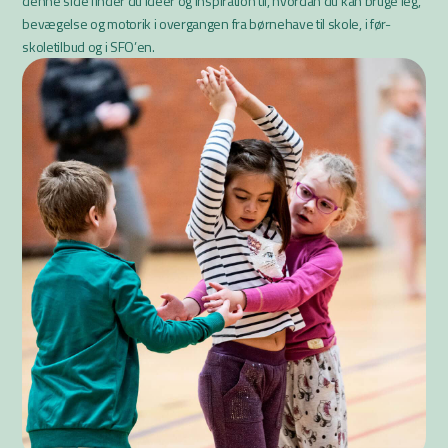
denne side finder du idéer og inspiration til, hvordan du kan bruge leg,
bevægelse og motorik i overgangen fra børnehave til skole, i før-
skoletilbud og i SFO’en.