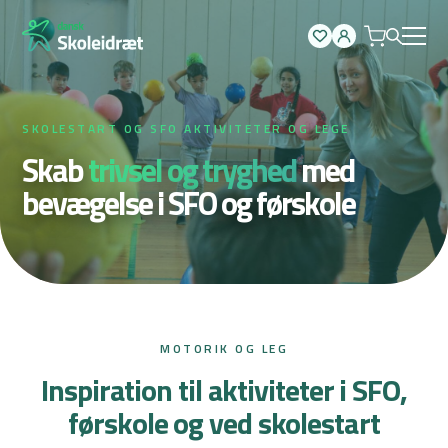
Spring
til
indhold
SKOLESTART OG SFO AKTIVITETER OG LEGE
Skab
trivsel og tryghed
med
bevægelse i SFO og førskole
MOTORIK OG LEG
Inspiration til aktiviteter i SFO,
førskole og ved skolestart