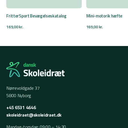
FritterSport Bevægelseskatalog
Mini-motorik hæfte
169,00
kr.
169,00
kr.
Nørrevoldgade 37
5800 Nyborg
+45 6531 4646
skoleidraet@skoleidraet.dk
Mandag-torsdag: 09:00 – 14:30