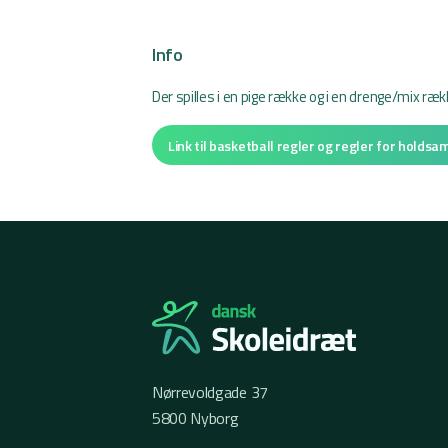
Info
Der spilles i en pige række og i en drenge/mix ræ
Link til basketball regler og regler for hold
Nørrevoldgade 37
5800 Nyborg