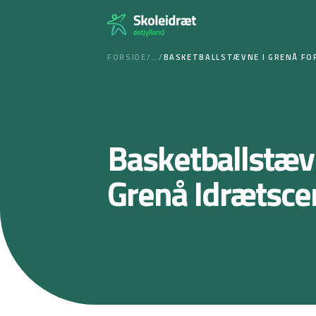
Spring
til
indhold
FORSIDE
/
…
/
BASKETBALLSTÆVNE I GRENÅ FO
Basketballstæv
Grenå Idrætsce