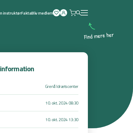
n instruktør
Fakta
Bliv medlem
Åben
menu
r
e
h
e
r
e
m
d
n
i
F
sinformation
Grenå Idrætscenter
10. okt. 2024 08:30
10. okt. 2024 13:30