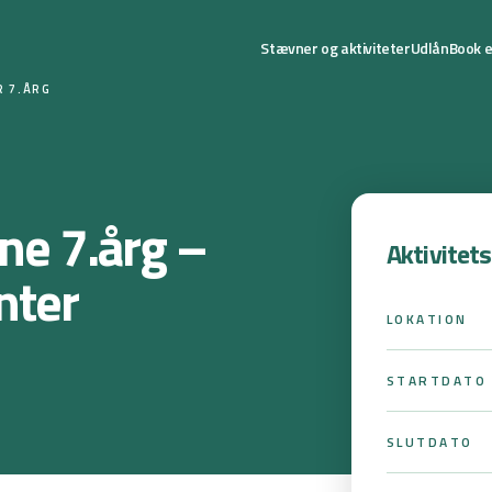
Stævner og aktiviteter
Udlån
Book e
R 7.ÅRG
ne 7.årg –
Aktivitet
nter
LOKATION
STARTDATO
SLUTDATO