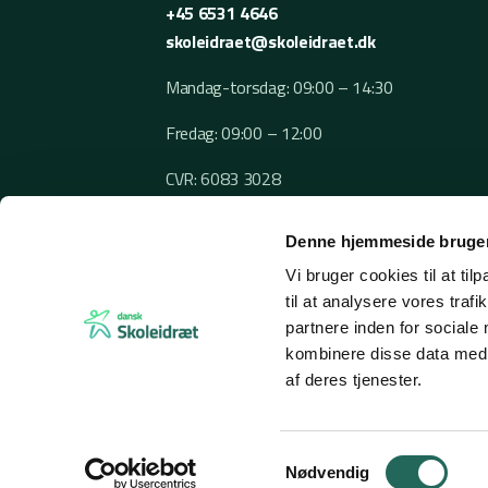
+45 6531 4646
skoleidraet@skoleidraet.dk
Mandag-torsdag: 09:00 – 14:30
Fredag: 09:00 – 12:00
CVR: 6083 3028
Denne hjemmeside bruger
Vi bruger cookies til at til
til at analysere vores tra
partnere inden for sociale
kombinere disse data med a
af deres tjenester.
© 2026 Dansk Skoleidræt
Samtykkevalg
Nødvendig