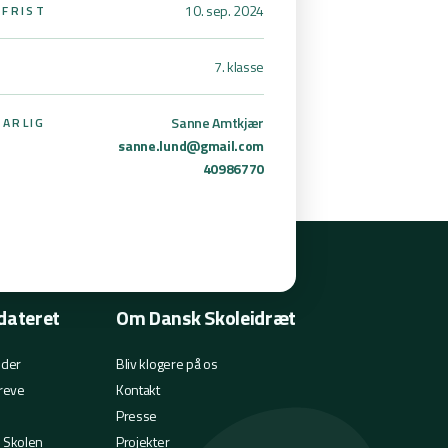
10. sep. 2024
SFRIST
7. klasse
Sanne Amtkjær
ARLIG
sanne.lund@gmail.com
40986770
dateret
Om Dansk Skoleidræt
eder
Bliv klogere på os
reve
Kontakt
Presse
i Skolen
Projekter