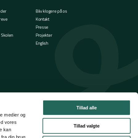
eder
Bliv klogere på os
reve
Kontakt
Presse
i Skolen
Projekter
English
Tillad alle
ale medier og
ed vores
Tillad valgte
re kan
fra din brug