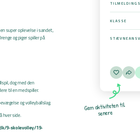
TILMELDING
KLASSE
m en super oplevelse i sandet,
enge og piger spiller på
STÆVNEANSV
llspil, dog med den
ere til en medspiller.
bevægelse og volleyballslag.
l
i
t
n
e
t
e
t
i
v
i
t
k
a
m
e
G
e
r
e
n
e
s
å hver side.
.dk/9-skolevolley/19-