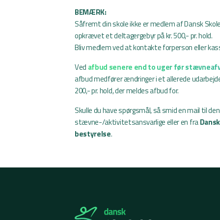
BEMÆRK:
Såfremt din skole ikke er medlem af Dansk Skoleid
opkrævet et deltagergebyr på kr. 500,- pr. hold.
Bliv medlem ved at kontakte forperson eller ka
Ved
afbud senere end to uger før stævneafv
afbud medfører ændringer i et allerede udarbejd
200,- pr. hold, der meldes afbud for.
Skulle du have spørgsmål, så smid en mail til den
stævne-/aktivitetsansvarlige eller en fra
Dansk
bestyrelse
.