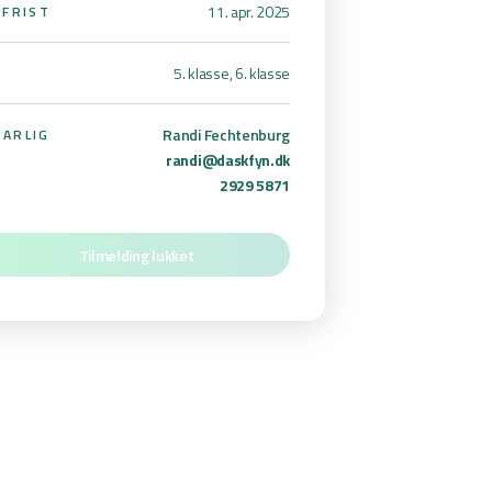
11. apr. 2025
SFRIST
5. klasse, 6. klasse
Randi Fechtenburg
ARLIG
randi@daskfyn.dk
2929 5871
Tilmelding lukket