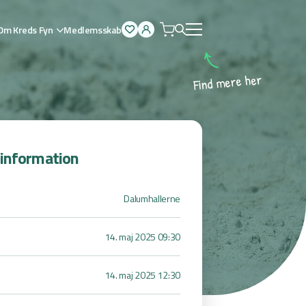
Om Kreds Fyn
Medlemsskab
Åben
menu
r
e
h
e
r
e
m
d
n
i
F
sinformation
Dalumhallerne
14. maj 2025 09:30
14. maj 2025 12:30