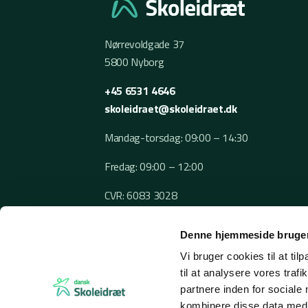
Nørrevoldgade 37
5800 Nyborg
+45 6531 4646
skoleidraet@skoleidraet.dk
Mandag-torsdag: 09:00 – 14:30
Fredag: 09:00 – 12:00
CVR: 6083 3028
Denne hjemmeside bruger
Vi bruger cookies til at til
til at analysere vores tra
partnere inden for sociale
kombinere disse data med a