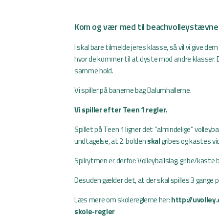
Kom og vær med til beachvolleystævne
I skal bare tilmelde jeres klasse, så vil vi give de
hvor de kommer til at dyste mod andre klasser. Dr
samme hold.
Vi spiller på banerne bag Dalumhallerne.
Vi spiller efter Teen 1 regler.
Spillet på Teen 1 ligner det ”almindelige” volleyba
undtagelse, at 2. bolden
skal
gribes og kastes vid
Spilrytmen er derfor: Volleyballslag, gribe/kaste 
Desuden gælder det, at der skal spilles 3 gange p
Læs mere om skolereglerne her:
http://uvolley
skole-regler