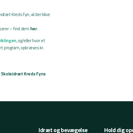
ræt Kreds Fyn, vil der blive
sserer – find dem
her
.
iklingen
, og/eller hvor et
et program, opkræves kr.
 Skoleidræt Kreds Fyns
Idræt og bevægelse
Hold dig op