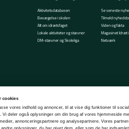
Aktivitetsdatabasen
Se seneste nyh
Bevægelse i skolen
Tilmeld nyhedsb
Alt om idrætsfaget
Viden og fakta
Lokale aktiviteter og stævner
Magasinet Idræt 
DM-stævner og Skoleliga
Netværk
 cookies
passe vores indhold og annoncer, til at vise dig funktioner til soci
fik. Vi deler også oplysninger om din brug af vores hjemmeside m
 medier, annonceringspartnere og analysepartnere. Vores partne
ndre oplysninger, du har givet dem, eller som de har indsamlet 