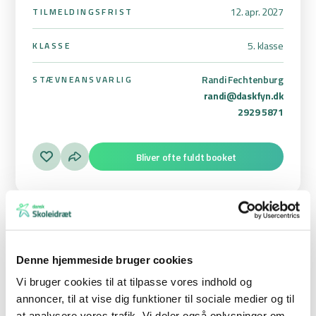
12. apr. 2027
TILMELDINGSFRIST
5. klasse
KLASSE
Randi Fechtenburg
STÆVNEANSVARLIG
randi@daskfyn.dk
2929 5871
Bliver ofte fuldt booket
Kom og vær med til beachvolleystævne
Denne hjemmeside bruger cookies
I skal bare tilmelde jeres klasse, så vil vi give dem en super
Vi bruger cookies til at tilpasse vores indhold og
oplevelse i sandet, hvor de kommer til at dyste mod andre
annoncer, til at vise dig funktioner til sociale medier og til
klasser. Drenge og piger spiller på samme hold.
at analysere vores trafik. Vi deler også oplysninger om