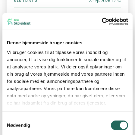
2. sep. 2026 12:30
SLUTDATO
28. aug. 2026
TILMELDINGSFRIST
1. klasse
KLASSE
Denne hjemmeside bruger cookies
Kim Bentø
STÆVNEANSVARLIG
kimbentoe@gmail.com
Vi bruger cookies til at tilpasse vores indhold og
61693345
annoncer, til at vise dig funktioner til sociale medier og til
at analysere vores trafik. Vi deler også oplysninger om
din brug af vores hjemmeside med vores partnere inden
for sociale medier, annonceringspartnere og
analysepartnere. Vores partnere kan kombinere disse
data med andre oplysninger, du har givet dem, eller som
de har indsamlet fra din brug af deres tjenester.
Indholdsbeskrivelse
Samtykkevalg
Nødvendig
Midtlollands Bordtennisforening arrangerer en spændende