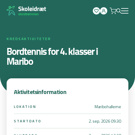
Spring
til
indhold
KREDSAKTIVITETER
Bordtennis for 4. klasser i
Maribo
Aktivitetsinformation
Maribohallerne
LOKATION
2. sep. 2026 09:30
STARTDATO