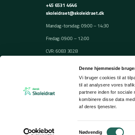
+45 6531 4646
skoleidraet@skoleidraet.dk
Mandag-torsdag: 09:00 – 14:30
Fredag: 09:00 – 12:00
CVR: 6083 3028
Denne hjemmeside bruger
Vi bruger cookies til at til
til at analysere vores tra
partnere inden for sociale
kombinere disse data med a
af deres tjenester.
© 2026 Dansk Skoleidræt
Samtykkevalg
Nødvendig