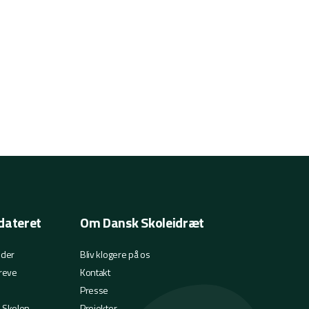
dateret
Om Dansk Skoleidræt
eder
Bliv klogere på os
reve
Kontakt
Presse
i Skolen
Projekter