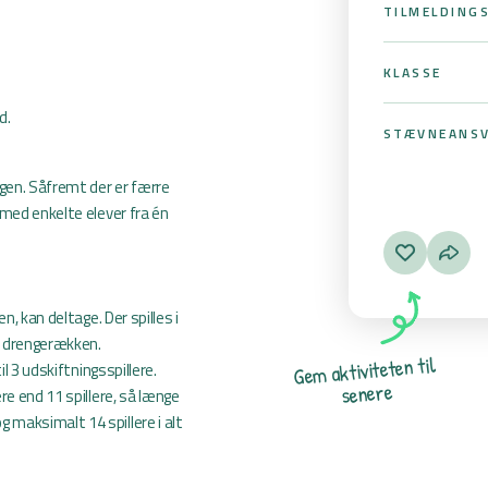
TILMELDING
KLASSE
d.
STÆVNEANSV
gen. Såfremt der er færre
 med enkelte elever fra én
n, kan deltage. Der spilles i
 i drengerækken.
l
i
t
n
e
t
e
t
i
v
i
t
k
l 3 udskiftningsspillere.
a
m
e
G
e
r
e
n
e
s
re end 11 spillere, så længe
maksimalt 14 spillere i alt