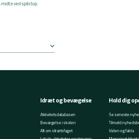
ns midte ved spilstop.
Idræt og bevægelse
Hold dig op
Aktivitetsdatabasen
Se seneste nyh
Bevægelse i skolen
Tilmeld nyhedsb
Alt om idrætsfaget
Viden og fakta
Lokale aktiviteter og stævner
Magasinet Idræt 