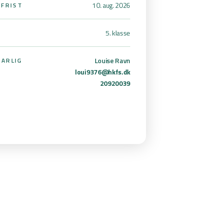
10. aug. 2026
SFRIST
5. klasse
Louise Ravn
ARLIG
loui9376@hkfs.dk
20920039