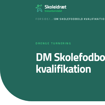
Spring
til
indhold
FORSIDE
/
…
/
DM SKOLEFODBOLD KVALIFIKATI
DRENGE TURNERING
DM Skolefodbo
kvalifikation