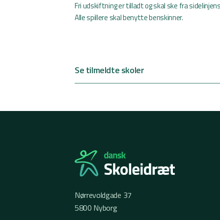
Fri udskiftning er tilladt og skal ske fra sidelinje
Alle spillere skal benytte benskinner.
Se tilmeldte skoler
Nørrevoldgade 37
5800 Nyborg