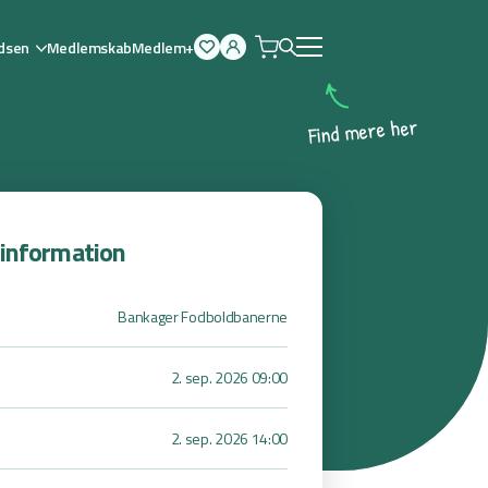
dsen
Medlemskab
Medlem+
Åben
menu
r
e
h
e
r
e
m
d
n
i
F
sinformation
Bankager Fodboldbanerne
2. sep. 2026 09:00
2. sep. 2026 14:00