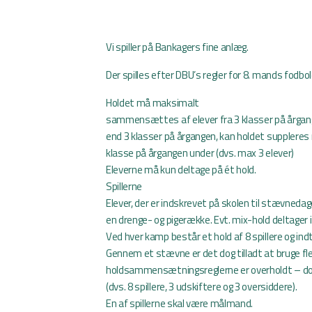
Vi spiller på Bankagers fine anlæg.
Der spilles efter DBU’s regler for 8. mands fodbol
Holdet må maksimalt
sammensættes af elever fra 3 klasser på årgan
end 3 klasser på årgangen, kan holdet suppleres
klasse på årgangen under (dvs. max 3 elever)
Eleverne må kun deltage på ét hold.
Spillerne
Elever, der er indskrevet på skolen til stævnedage
en drenge- og pigerække. Evt. mix-hold deltager
Ved hver kamp består et hold af 8 spillere og indti
Gennem et stævne er det dog tilladt at bruge fle
holdsammensætningsreglerne er overholdt – dog 
(dvs. 8 spillere, 3 udskiftere og 3 oversiddere).
En af spillerne skal være målmand.