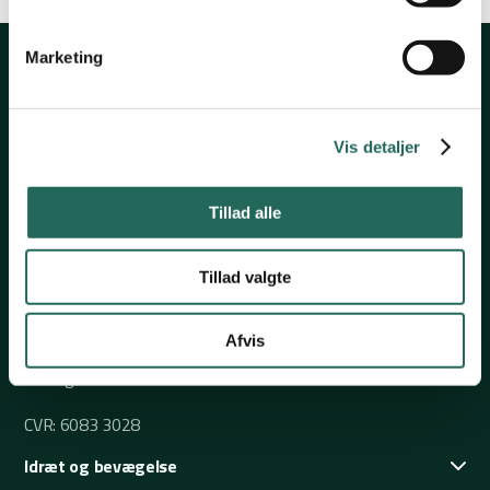
Marketing
Vis detaljer
Nørrevoldgade 37
5800 Nyborg
Tillad alle
+45 6531 4646
Tillad valgte
skoleidraet@skoleidraet.dk
Mandag-torsdag: 09:00 – 14:30
Afvis
Fredag: 09:00 – 12:00
CVR: 6083 3028
Idræt og bevægelse