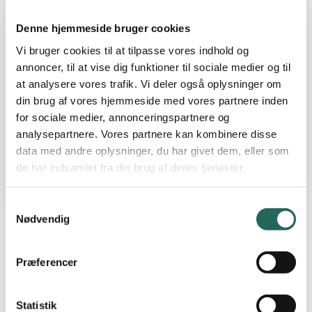
2. okt. 2024
TILMELDINGSFRIST
Denne hjemmeside bruger cookies
Vi bruger cookies til at tilpasse vores indhold og
6. klasse
KLASSE
annoncer, til at vise dig funktioner til sociale medier og til
at analysere vores trafik. Vi deler også oplysninger om
Peter Hoff
STÆVNEANSVARLIG
din brug af vores hjemmeside med vores partnere inden
peterhoff32@gmail.com
for sociale medier, annonceringspartnere og
25367332
analysepartnere. Vores partnere kan kombinere disse
data med andre oplysninger, du har givet dem, eller som
de har indsamlet fra din brug af deres tjenester.
Samtykkevalg
Nødvendig
Skal din klasse være med til et fedt floorball stævne så
Præferencer
meld dig til her
Statistik