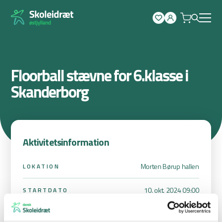
Spring
til
indhold
Floorball stævne for 6.klasse i
Skanderborg
Aktivitetsinformation
Morten Børup hallen
LOKATION
10. okt. 2024 09:00
STARTDATO
10. okt. 2024 14:30
SLUTDATO