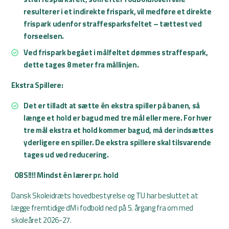
resulterer i et indirekte frispark, vil medføre et direkte
frispark udenfor straffesparksfeltet – tættest ved
forseelsen.
Ved frispark begået i målfeltet dømmes straffespark,
dette tages 8 meter fra mållinjen.
Ekstra Spillere:
Det er tilladt at sætte én ekstra spiller på banen, så
længe et hold er bagud med tre mål eller mere. For hver
tre mål ekstra et hold kommer bagud, må der indsættes
yderligere en spiller. De ekstra spillere skal tilsvarende
tages ud ved reducering.
OBS!!!! Mindst én lærer pr. hold
Dansk Skoleidræts hovedbestyrelse og TU har besluttet at
lægge fremtidige dM i fodbold ned på 5. årgang fra om med
skoleåret 2026-27.