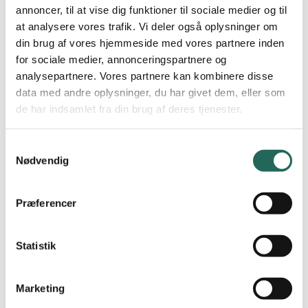
annoncer, til at vise dig funktioner til sociale medier og til
Det er ikke tilladt målmanden at samle bolden op ved en
at analysere vores trafik. Vi deler også oplysninger om
tilbagelægning. Overtrædelse af denne regel skal
din brug af vores hjemmeside med vores partnere inden
medføre direkte frispark uden for straffesparksfeltet.
for sociale medier, annonceringspartnere og
Tildeles en spiller en advarsel medfører det en
analysepartnere. Vores partnere kan kombinere disse
udvisning på 5 minutter.
data med andre oplysninger, du har givet dem, eller som
de har indsamlet fra din brug af deres tjenester.
Bliver en spiller udvist pga. 2 advarsler, må denne ikke
deltage i holdets næste kamp. En udvist spiller kan ikke
Samtykkevalg
erstattes af en udskiftningsspiller. En forseelse, der
Nødvendig
direkte er til udvisning giver normalt 2 kampes
karantæne.
Præferencer
Når en kamp er slut, stiller begge hold med deres lærer
op på række og paraderer forbi modstanderholdet og
siger pænt ”tak for kampen”. En usportslig optræden i
Statistik
denne forbindelse kan diskvalificere holdet.
Banen:
Marketing