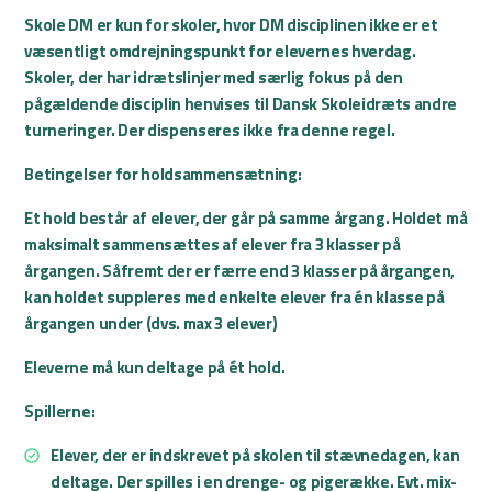
Skole DM er kun for skoler, hvor DM disciplinen ikke er et
væsentligt omdrejningspunkt for elevernes hverdag.
Skoler, der har idrætslinjer med særlig fokus på den
pågældende disciplin henvises til Dansk Skoleidræts andre
turneringer. Der dispenseres ikke fra denne regel.
Betingelser for holdsammensætning:
Et hold består af elever, der går på samme årgang. Holdet må
maksimalt sammensættes af elever fra 3 klasser på
årgangen. Såfremt der er færre end 3 klasser på årgangen,
kan holdet suppleres med enkelte elever fra én klasse på
årgangen under (dvs. max 3 elever)
Eleverne må kun deltage på ét hold.
Spillerne:
Elever, der er indskrevet på skolen til stævnedagen, kan
deltage. Der spilles i en drenge- og pigerække. Evt. mix-