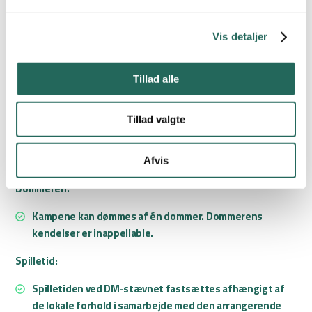
Der spilles på en bane med idealmålene 68 x 52,5 meter
eller på tværs af en 11 mands bane.
Vis detaljer
Målfeltets størrelse er 8 x 25 m. og er identisk
med straffesparksfeltet.
Tillad alle
Straffesparksmærket er placeret 8 m. fra mållinjen.
Målenes størrelse er 5 x 2 meter.
Tillad valgte
Bolden:
Der spilles med boldstørrelse 4.
Afvis
Dommeren:
Kampene kan dømmes af én dommer. Dommerens
kendelser er inappellable.
Spilletid:
Spilletiden ved DM-stævnet fastsættes afhængigt af
de lokale forhold i samarbejde med den arrangerende