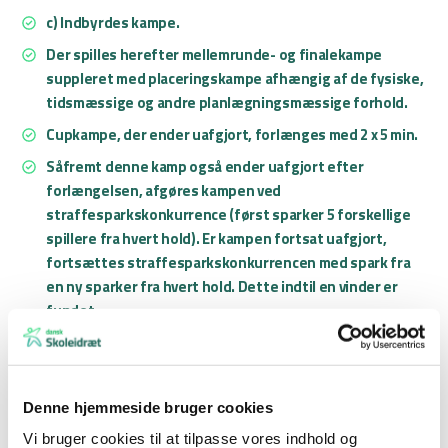
c) Indbyrdes kampe.
Der spilles herefter mellemrunde- og finalekampe
suppleret med placeringskampe afhængig af de fysiske,
tidsmæssige og andre planlægningsmæssige forhold.
Cupkampe, der ender uafgjort, forlænges med 2 x 5 min.
Såfremt denne kamp også ender uafgjort efter
forlængelsen, afgøres kampen ved
straffesparkskonkurrence (først sparker 5 forskellige
spillere fra hvert hold). Er kampen fortsat uafgjort,
fortsættes straffesparkskonkurrencen med spark fra
en ny sparker fra hvert hold. Dette indtil en vinder er
fundet.
Generelt:
Der spilles efter
DBU’s regler for 8. mands fodbold
.
Denne hjemmeside bruger cookies
Det er holdets idrætslærer, der leder og er ansvarlig for
Vi bruger cookies til at tilpasse vores indhold og
holdet under kampene og under hele stævnet.