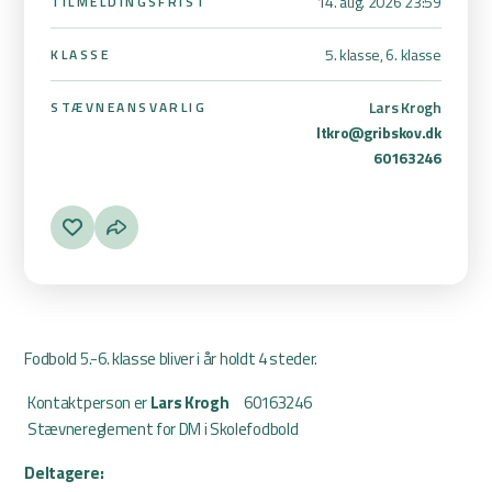
14. aug. 2026 23:59
TILMELDINGSFRIST
5. klasse, 6. klasse
KLASSE
Lars Krogh
STÆVNEANSVARLIG
ltkro@gribskov.dk
60163246
Fodbold 5.-6. klasse bliver i år holdt 4 steder.
Kontaktperson er
Lars Krogh
60163246
Stævnereglement for DM i Skolefodbold
Deltagere: