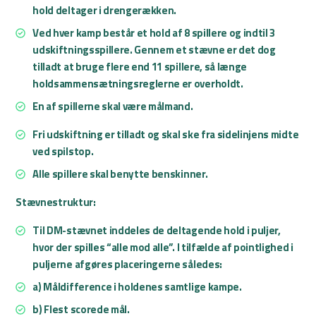
hold deltager i drengerækken.
Ved hver kamp består et hold af 8 spillere og indtil 3
udskiftningsspillere. Gennem et stævne er det dog
tilladt at bruge flere end 11 spillere, så længe
holdsammensætningsreglerne er overholdt.
En af spillerne skal være målmand.
Fri udskiftning er tilladt og skal ske fra sidelinjens midte
ved spilstop.
Alle spillere skal benytte benskinner.
Stævnestruktur:
Til DM-stævnet inddeles de deltagende hold i puljer,
hvor der spilles “alle mod alle”. I tilfælde af pointlighed i
puljerne afgøres placeringerne således:
a) Måldifference i holdenes samtlige kampe.
b) Flest scorede mål.