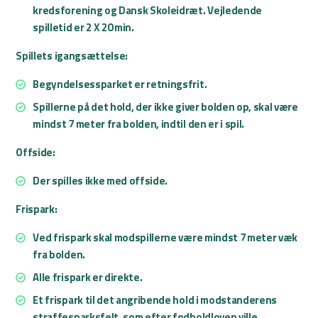
kredsforening og Dansk Skoleidræt. Vejledende
spilletid er 2 X 20 min.
Spillets igangsættelse:
Begyndelsessparket er retningsfrit.
Spillerne på det hold, der ikke giver bolden op, skal være
mindst 7 meter fra bolden, indtil den er i spil.
Offside:
Der spilles ikke med offside.
Frispark:
Ved frispark skal modspillerne være mindst 7 meter væk
fra bolden.
Alle frispark er direkte.
Et frispark til det angribende hold i modstanderens
straffesparksfelt, som efter fodboldloven ville