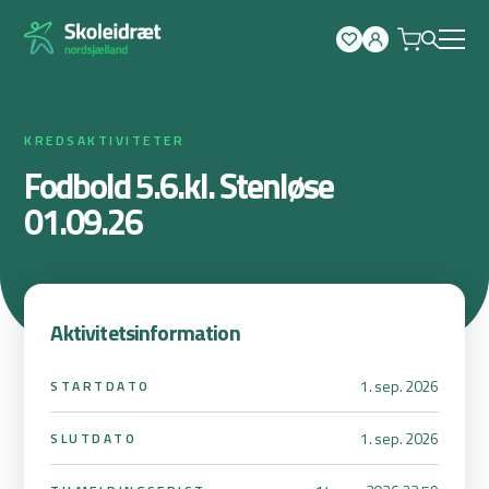
Spring
til
indhold
KREDSAKTIVITETER
Fodbold 5.6.kl. Stenløse
01.09.26
Aktivitetsinformation
1. sep. 2026
STARTDATO
1. sep. 2026
SLUTDATO