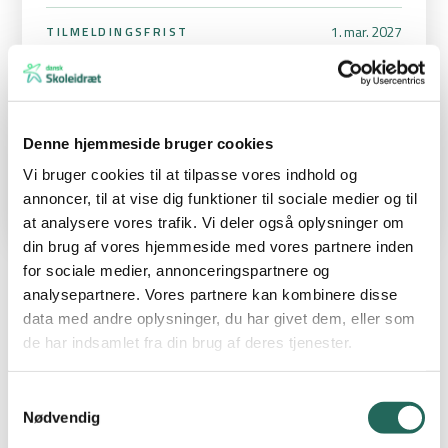
1. mar. 2027
TILMELDINGSFRIST
Mette Bolmgreen
STÆVNEANSVARLIG
mettebolmgreen@hotmail.com
22214913
Denne hjemmeside bruger cookies
Vi bruger cookies til at tilpasse vores indhold og
annoncer, til at vise dig funktioner til sociale medier og til
at analysere vores trafik. Vi deler også oplysninger om
din brug af vores hjemmeside med vores partnere inden
for sociale medier, annonceringspartnere og
analysepartnere. Vores partnere kan kombinere disse
Høvdingebold indledende stævne
data med andre oplysninger, du har givet dem, eller som
de har indsamlet fra din brug af deres tjenester.
Kom med til en spændende dag med fairplay og sammenspil.
5. klasserne spiller om to pladser ved kredsfinalen.
Samtykkevalg
Nødvendig
Hele klassen er deltagende, mange kampe og få pauser.