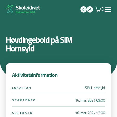
Spring
til
indhold
Høvdingebold på SIM
Hornsyld
Aktivitetsinformation
SIM Hornsyld
LOKATION
16. mar. 2027 09:00
STARTDATO
16. mar. 2027 13:00
SLUTDATO