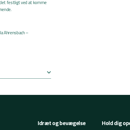
ve det festligt ved at komme
gnende.
lla Ahrensbach –
Idræt og bevægelse
Hold dig op