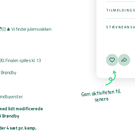
TILMELDING
STÆVNEANSV
🏻‍🎄 Vi finder julemusikken
0. Finalen spilles kl. 13
5 Brøndby
l
i
t
n
e
t
e
t
i
v
i
t
k
a
m
e
G
Brøndbyvester.
e
r
e
n
e
s
 med lidt modificerede
i Brøndby
 der 4 sæt pr. kamp.