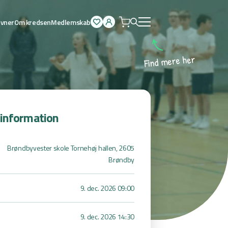
ævner
Om kredsen
Medlemskab
Åben
menu
r
e
h
e
r
e
m
d
n
i
F
sinformation
Brøndbyvester skole Tornehøj hallen, 2605
Brøndby
9. dec. 2026 09:00
9. dec. 2026 14:30