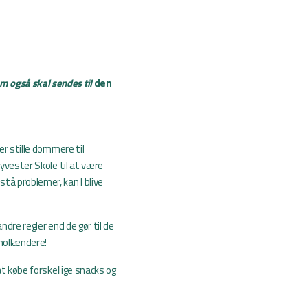
om også skal sendes til
den
er stille dommere til
byvester Skole til at være
tå problemer, kan I blive
ndre regler end de gør til de
hollændere!
at købe forskellige snacks og