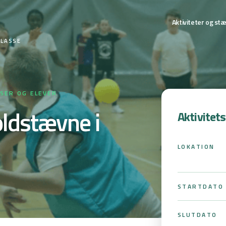
Aktiviteter og st
KLASSE
SSER OG ELEVER
ldstævne i
Aktivitet
LOKATION
STARTDATO
SLUTDATO