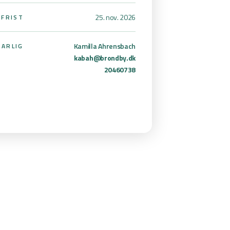
25. nov. 2026
SFRIST
Kamilla Ahrensbach
ARLIG
kabah@brondby.dk
20460738