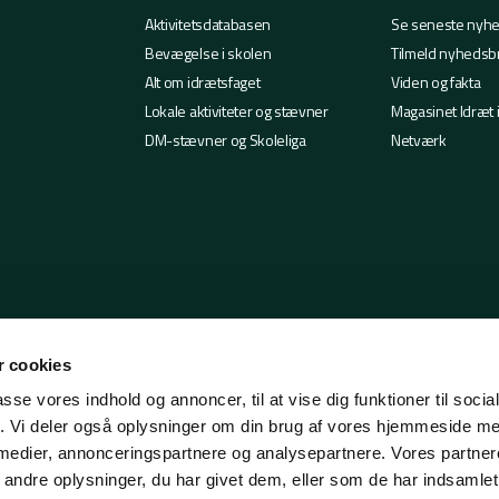
Aktivitetsdatabasen
Se seneste nyh
Bevægelse i skolen
Tilmeld nyhedsb
Alt om idrætsfaget
Viden og fakta
Lokale aktiviteter og stævner
Magasinet Idræt 
DM-stævner og Skoleliga
Netværk
 cookies
passe vores indhold og annoncer, til at vise dig funktioner til soci
fik. Vi deler også oplysninger om din brug af vores hjemmeside m
 medier, annonceringspartnere og analysepartnere. Vores partne
ndre oplysninger, du har givet dem, eller som de har indsamlet 