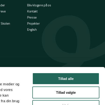
eder
Bliv klogere på os
reve
Kontakt
Presse
i Skolen
Projekter
English
Tillad alle
ale medier og
ed vores
Tillad valgte
re kan
fra din brug