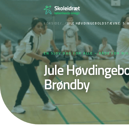
Spring
til
indhold
FORSIDE
/
…
/
JULE HØVDINGEBOLDSTÆVNE: 5. 
EN SJOV DAG FOR ALLE – BÅDE FOR NI
Jule Høvdingebo
Brøndby