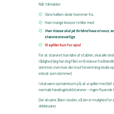
Når I tilmelder:
Skriv hvilken skole I kommer fra.
Hvor mange klasser I stiller med
Hver klasse skal på forhånd have et navn, s
stævneansvarlige
Vi spiller kun for sjov!
For at stævnet kan løbe af stablen, skal alle skol
rådighed (Jeg har dog fået en 8. klasse fra Brønd
dommer, men hvis der mod forventning skulle ops
indsat som dommer)
I skal være opmærksom på, at vi spiller med lidt a
normale høvdingeboldstævner – ingen flyvende 
Der vil være åben i boden, så der er mulighed for 
drikkevarer.