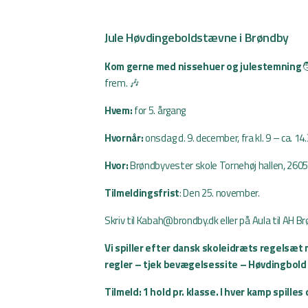
Jule Høvdingeboldstævne i Brøndby
Kom gerne med nissehuer og julestemning

frem. 🎶
Hvem:
for 5. årgang
Hvornår:
onsdag d. 9. december, fra kl. 9 – ca. 14.3
Hvor:
Brøndbyvester skole Tornehøj hallen, 260
Tilmeldingsfrist
: Den 25. november.
Skriv til
Kabah@brondby.dk
eller på Aula til AH 
Vi spiller efter dansk skoleidræts regelsæt
regler – tjek bevægelsessite –
Høvdingbold 
Tilmeld: 1 hold pr. klasse. I hver kamp spilles