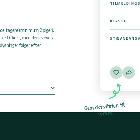
TILMELDING
KLASSE
 deltagere (minimum 2 piger).
 efter O-kort, men der kræves
STÆVNEANSV
ysninger følger efter
l
i
t
n
e
t
e
t
i
v
i
t
k
a
m
e
G
e
r
e
n
e
s