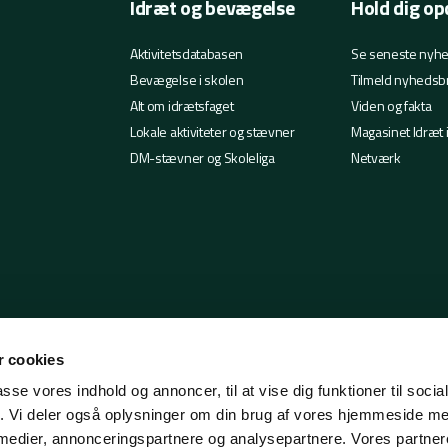
Idræt og bevægelse
Hold dig op
Aktivitetsdatabasen
Se seneste nyh
Bevægelse i skolen
Tilmeld nyhedsb
Alt om idrætsfaget
Viden og fakta
Lokale aktiviteter og stævner
Magasinet Idræt 
DM-stævner og Skoleliga
Netværk
 cookies
passe vores indhold og annoncer, til at vise dig funktioner til soci
fik. Vi deler også oplysninger om din brug af vores hjemmeside m
 medier, annonceringspartnere og analysepartnere. Vores partne