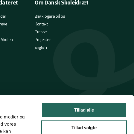
dateret
Om Dansk Skoleidræt
eder
Bliv klogere på os
reve
Kontakt
Presse
i Skolen
Projekter
English
Tillad alle
ale medier og
ed vores
Tillad valgte
re kan