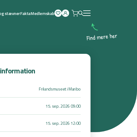
 og stævner
Fakta
Medlemskab
Åben
menu
r
e
h
e
r
e
m
d
n
i
F
sinformation
Frilandsmuseet i Maribo
15. sep. 2026 09:00
15. sep. 2026 12:00