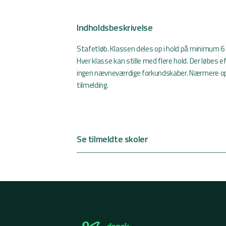
Indholdsbeskrivelse
Stafetløb. Klassen deles op i hold på minimum 6
Hver klasse kan stille med flere hold. Der løbes
ingen nævneværdige forkundskaber. Nærmere opl
tilmelding.
Se tilmeldte skoler