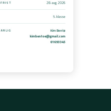
28. aug. 2026
SFRIST
5. klasse
Kim Bentø
ARLIG
kimbentoe@gmail.com
61693345