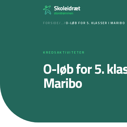
Spring
til
indhold
FORSIDE
/
…
/
O-LØB FOR 5. KLASSER I MARIBO
KREDSAKTIVITETER
O-løb for 5. klas
Maribo