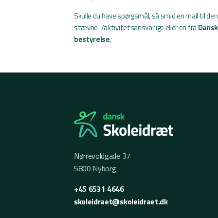
Skulle du have spørgsmål, så smid en mail til den
stævne-/aktivitetsansvarlige eller en fra
Dansk
bestyrelse
.
Nørrevoldgade 37
5800 Nyborg
+45 6531 4646
skoleidraet@skoleidraet.dk