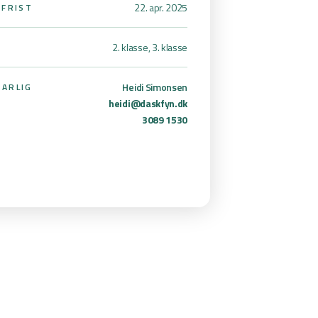
22. apr. 2025
SFRIST
2. klasse, 3. klasse
Heidi Simonsen
ARLIG
heidi@daskfyn.dk
3089 1530