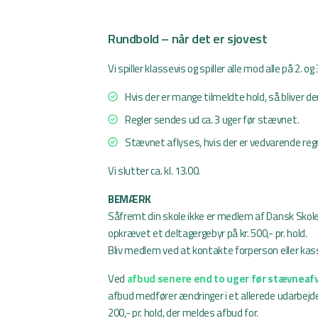
Rundbold – når det er sjovest
Vi spiller klassevis og spiller alle mod alle på 2. og
Hvis der er mange tilmeldte hold, så bliver der
Regler sendes ud ca. 3 uger før stævnet.
Stævnet aflyses, hvis der er vedvarende reg
Vi slutter ca. kl. 13.00.
BEMÆRK
Såfremt din skole ikke er medlem af Dansk Skoleid
opkrævet et deltagergebyr på kr. 500,- pr. hold.
Bliv medlem ved at kontakte forperson eller ka
Ved
afbud senere end to uger før stævneafv
afbud medfører ændringer i et allerede udarbejd
200,- pr. hold, der meldes afbud for.