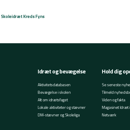
 Skoleidræt Kreds Fyns
Idræt og bevægelse
Hold dig op
Aktivitetsdatabasen
Se seneste nyh
Bevægelse i skolen
Tilmeld nyhedsb
Alt om idrætsfaget
Viden og fakta
Lokale aktiviteter og stævner
Magasinet Idræt 
DM-stævner og Skoleliga
Netværk