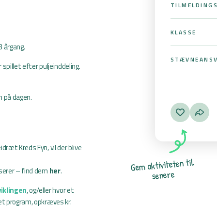
TILMELDING
KLASSE
 3 årgang.
STÆVNEANSV
 spillet efter puljeinddeling.
n på dagen.
ræt Kreds Fyn, vil der blive
l
i
t
n
e
t
e
t
i
v
i
t
k
a
m
e
G
sserer – find dem
her
.
e
r
e
n
e
s
iklingen
, og/eller hvor et
et program, opkræves kr.