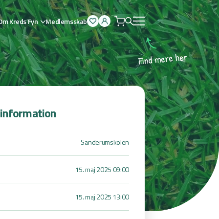
Om Kreds Fyn
Medlemsskab
Åben
menu
r
e
h
e
r
e
m
d
n
i
F
sinformation
Sanderumskolen
15. maj 2025 09:00
15. maj 2025 13:00