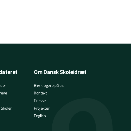
dateret
Om Dansk Skoleidræt
eder
Bliv klogere på os
reve
Kontakt
Presse
i Skolen
Projekter
English