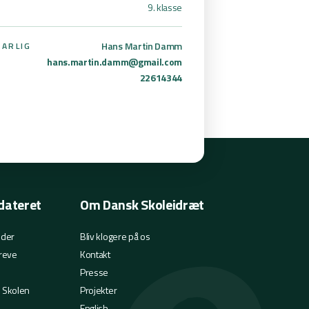
9. klasse
Hans Martin Damm
ARLIG
hans.martin.damm@gmail.com
22614344
dateret
Om Dansk Skoleidræt
eder
Bliv klogere på os
reve
Kontakt
Presse
i Skolen
Projekter
English