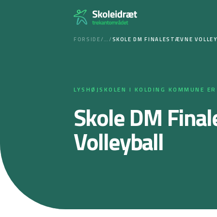
Spring
til
indhold
FORSIDE
/
…
/
SKOLE DM FINALESTÆVNE VOLLE
LYSHØJSKOLEN I KOLDING KOMMUNE E
Skole DM Final
Volleyball