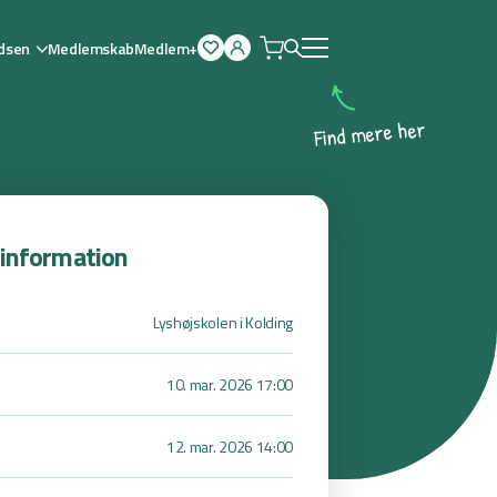
dsen
Medlemskab
Medlem+
Åben
menu
r
e
h
e
r
e
m
d
n
i
F
sinformation
Lyshøjskolen i Kolding
10. mar. 2026 17:00
12. mar. 2026 14:00