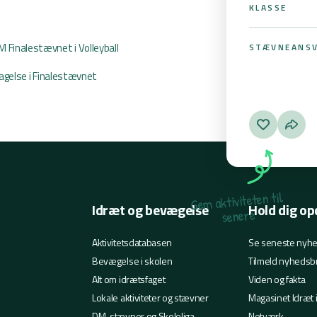
KLASSE
 Finalestævnet i Volleyball
STÆVNEANSV
ltagelse i Finalestævnet
l
i
t
n
e
t
e
t
i
v
i
t
k
a
m
e
G
Idræt og bevægelse
Hold dig op
e
r
e
n
e
s
Aktivitetsdatabasen
Se seneste nyh
Bevægelse i skolen
Tilmeld nyhedsb
Alt om idrætsfaget
Viden og fakta
Lokale aktiviteter og stævner
Magasinet Idræt 
DM-stævner og Skoleliga
Netværk