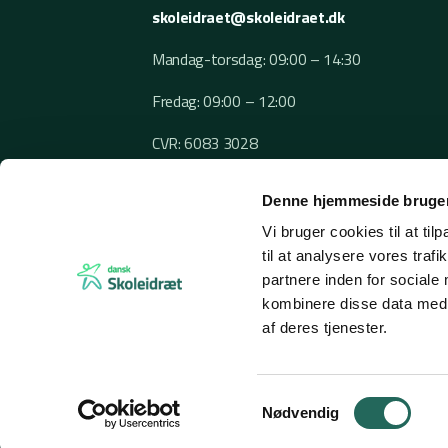
skoleidraet@skoleidraet.dk
Mandag-torsdag: 09:00 – 14:30
Fredag: 09:00 – 12:00
CVR: 6083 3028
Denne hjemmeside bruger
Vi bruger cookies til at til
til at analysere vores tra
partnere inden for sociale
kombinere disse data med a
af deres tjenester.
© 2026 Dansk Skoleidræt
Samtykkevalg
Nødvendig