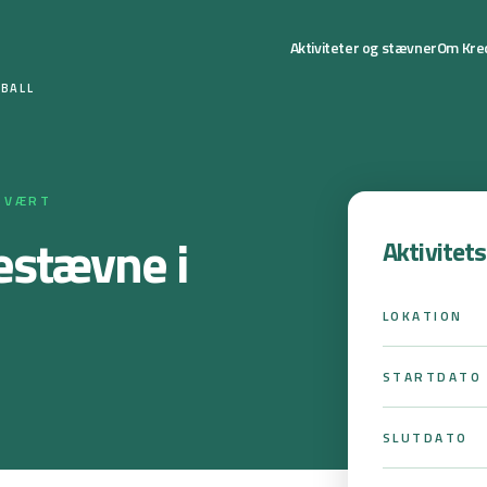
Aktiviteter og stævner
Om Kre
YBALL
R VÆRT
estævne i
Aktivitet
LOKATION
STARTDATO
SLUTDATO