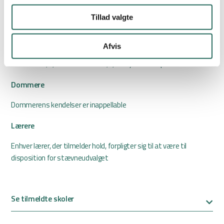
Overhåndsserv er tilladt.
Tillad valgte
Puljekampe
Afvis
I tilfælde af pointlighed afgøres placeringen således: a)
sætforskel, b) boldscoreforskel, c) indbyrdes kampe
Dommere
Dommerens kendelser er inappellable
Lærere
Enhver lærer, der tilmelder hold, forpligter sig til at være til
disposition for stævneudvalget
Se tilmeldte skoler