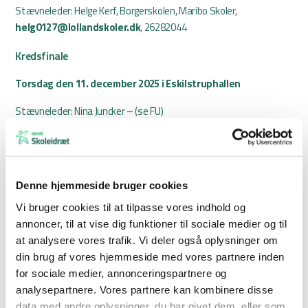
Stævneleder: Helge Kerf, Borgerskolen, Maribo Skoler,
helg0127@lollandskoler.dk
, 26282044
Kredsfinale
Torsdag den 11. december 2025 i Eskilstruphallen
Stævneleder: Nina Juncker – (se FU)
Der vil blive opkrævet dommergebyr på max 200 kr. pr. hold
DM for 9. årgang
Denne hjemmeside bruger cookies
9. – 11. marts 2027 i Kreds Bornholm, Aakirkeby
Vi bruger cookies til at tilpasse vores indhold og
Holdsammensætning
annoncer, til at vise dig funktioner til sociale medier og til
at analysere vores trafik. Vi deler også oplysninger om
9. klasse: Landsdækkende regler
din brug af vores hjemmeside med vores partnere inden
for sociale medier, annonceringspartnere og
Kampafvikling
analysepartnere. Vores partnere kan kombinere disse
Der spilles efter running score reglerne.
data med andre oplysninger, du har givet dem, eller som