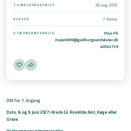
28. aug. 2026
TILMELDINGSFRIST
7. klasse
KLASSE
Maja Piil
STÆVNEANSVARLIG
maja0099@guldborgsundskoler.dk
40542729
DM for 7. årgang
Dato
:
8. og 9. juni 2027 i Kreds Gl. Roskilde Amt, Køge eller
Greve
Holdsammensætningsregler