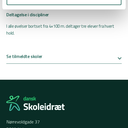
Derudover løbes 4 X 100 m. stafet.
Deltagelse i discipliner
I alle øvelser bortset fra 4×100 m. deltager tre elever fra hvert
hold.
Se tilmeldte skoler
Nørrevoldgade 37