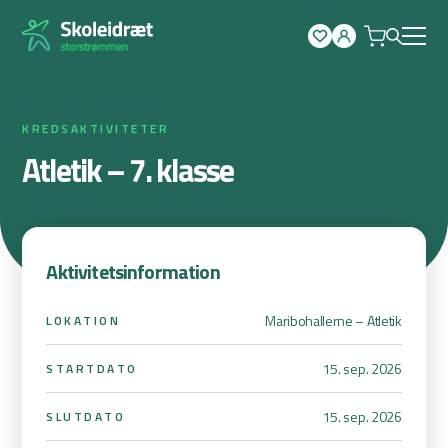
Spring
til
indhold
KREDSAKTIVITETER
Atletik – 7. klasse
Aktivitetsinformation
Maribohallerne – Atletik
LOKATION
15. sep. 2026
STARTDATO
15. sep. 2026
SLUTDATO