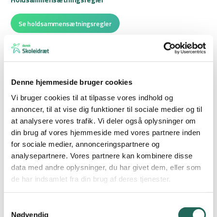
Se holdsammensætningsregler
Et hold består af minimum 9 elever.
Hver elev må deltage i
max. 2 discipliner
+ evt. stafet
Denne hjemmeside bruger cookies
Vi bruger cookies til at tilpasse vores indhold og
Kredsfinale
annoncer, til at vise dig funktioner til sociale medier og til
Dato: 15/9-2026 i Maribo
at analysere vores trafik. Vi deler også oplysninger om
Stævneleder: Maja Piil
din brug af vores hjemmeside med vores partnere inden
for sociale medier, annonceringspartnere og
Piger
analysepartnere. Vores partnere kan kombinere disse
80 m.
data med andre oplysninger, du har givet dem, eller som
de har indsamlet fra din brug af deres tjenester.
800 m.
Længdespring m. afsætzone
Samtykkevalg
Nødvendig