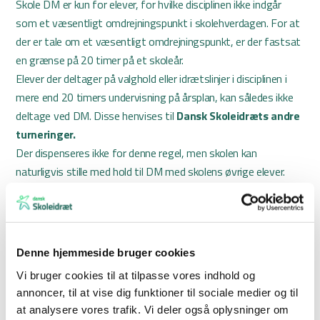
Skole DM er kun for elever, for hvilke disciplinen ikke indgår
som et væsentligt omdrejningspunkt i skolehverdagen. For at
der er tale om et væsentligt omdrejningspunkt, er der fastsat
en grænse på 20 timer på et skoleår.
Elever der deltager på valghold eller idrætslinjer i disciplinen i
mere end 20 timers undervisning på årsplan, kan således ikke
deltage ved DM. Disse henvises til
Dansk Skoleidræts andre
turneringer.
Der dispenseres ikke for denne regel, men skolen kan
naturligvis stille med hold til DM med skolens øvrige elever.
Betingelser for
holdsammensætningen
Denne hjemmeside bruger cookies
Et hold består af elever, der går på samme årgang. Holdet
Vi bruger cookies til at tilpasse vores indhold og
må maksimalt sammensættes af elever fra 3 klasser på
annoncer, til at vise dig funktioner til sociale medier og til
årgangen. Såfremt der er færre end 3 klasser på årgangen,
at analysere vores trafik. Vi deler også oplysninger om
kan holdet suppleres med enkelte elever fra én klasse på