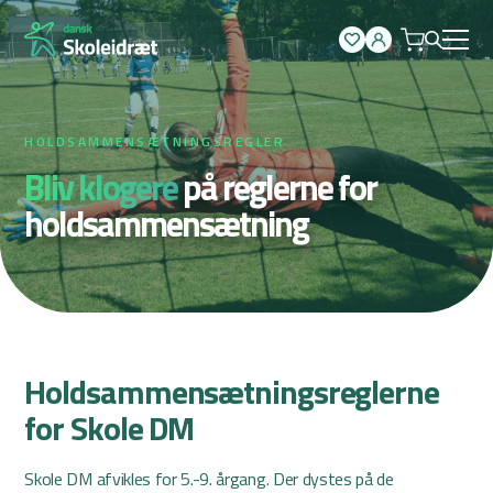
Spring
til
indhold
HOLDSAMMENSÆTNINGSREGLER
Bliv klogere
på reglerne
for
holdsammensætning
Holdsammensætningsreglerne
for Skole DM
Skole DM afvikles for 5.-9. årgang. Der dystes på de