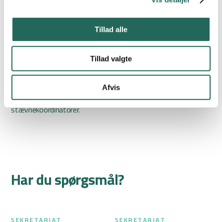
Holdsammensætningsregler PDF
Tillad alle
Se regler for Høvdingebold
Tillad valgte
I tilfælde af spørgsmål
Afvis
Kontakt din lokale kreds eller Dansk Skoleidræts
stævnekoordinatorer.
Har du spørgsmål?
SEKRETARIAT
SEKRETARIAT