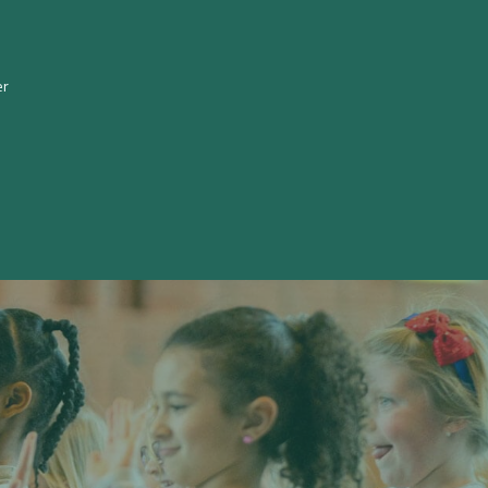
er
ans Natorp, formand i DIF