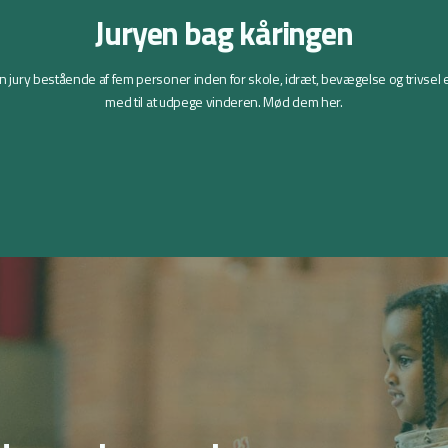
Juryen bag kåringen
n jury bestående af fem personer inden for skole, idræt, bevægelse og trivsel 
Malene Vissing Tønder, formand for
med til at udpege vinderen. Mød dem her.
Dansk Skoleidræts idrætsfaglige
William Kvist, lærer og tidligere
udvalg
H
fodboldspiller