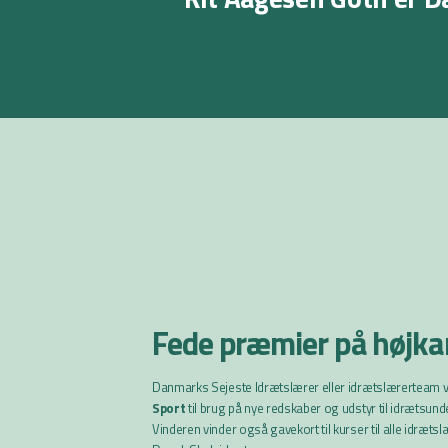
Fede præmier på højka
Danmarks Sejeste Idrætslærer eller idrætslærerteam 
Sport
til brug på nye redskaber og udstyr til idrætsun
Vinderen vinder også gavekort til kurser til alle idræts