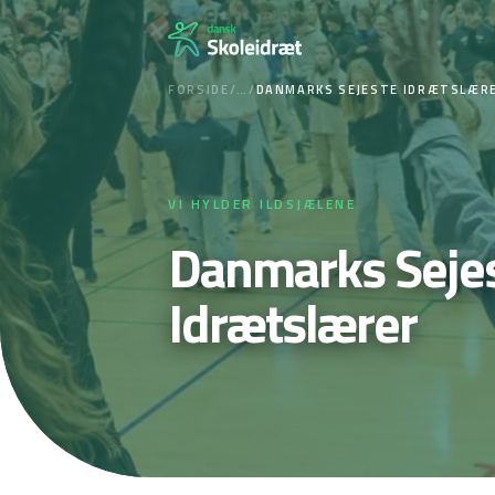
Spring
til
indhold
FORSIDE
/
…
/
DANMARKS SEJESTE IDRÆTSLÆR
VI HYLDER ILDSJÆLENE
Danmarks Seje
Idrætslærer