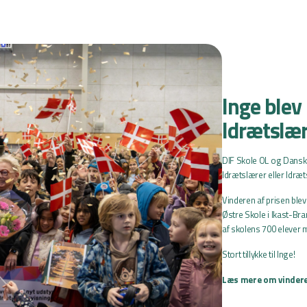
Inge blev
Idrætslæ
DIF Skole OL og Dansk
Idrætslærer eller Idræ
Vinderen af prisen ble
Østre Skole i Ikast-Br
af skolens 700 elever m
Stort tillykke til Inge!
Læs mere om vinder