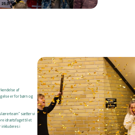
rkendelse af
gelse er for børn og
slærerteam” sætter vi
e idrætsfaget til et
 inkluderes i