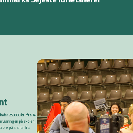
nt
vinder
25.000 kr. fra A-
dervisningen på skolen.
lærere på skolen fra