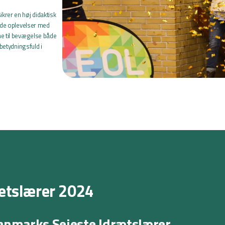
krer en høj didaktisk
ulde oplevelser med
ne til bevægelse både
 betydningsfuld i
ætslærer 2024
Danmarks Sejeste Idrætslærer