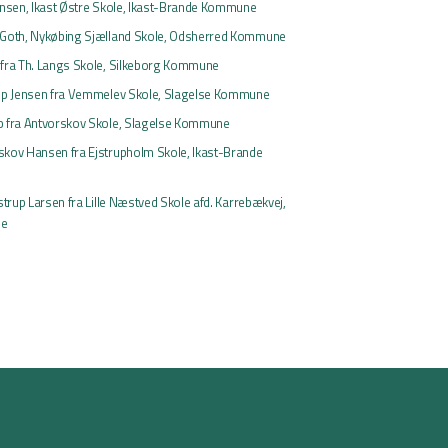
Jensen, Ikast Østre Skole, Ikast-Brande Kommune
 Goth, Nykøbing Sjælland Skole, Odsherred Kommune
 fra Th. Langs Skole, Silkeborg Kommune
rup Jensen fra Vemmelev Skole, Slagelse Kommune
p fra Antvorskov Skole, Slagelse Kommune
skov Hansen fra Ejstrupholm Skole, Ikast-Brande
istrup Larsen fra Lille Næstved Skole afd. Karrebækvej,
ne