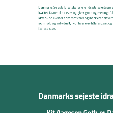
Danmarks Sejeste Idrætslærer eller idrætslærerteam si
kvalitet, favner alle elever og giver gode og meningsf
idræt – oplevelser som motiverer og inspirerer elever
som hold og individuelt, hvor hver elev føler sig set og
fællesskabet.
Danmarks sejeste idr
Kit Aagesen Goth er 