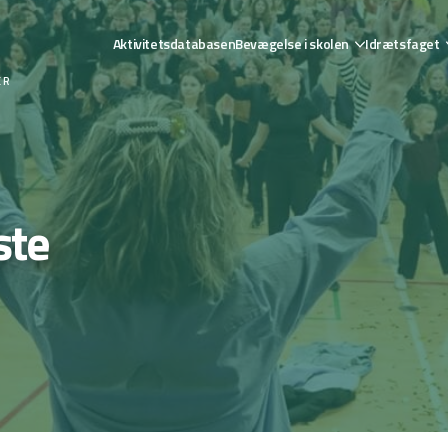
Aktivitetsdatabasen
Bevægelse i skolen
Idrætsfaget
ER
ste