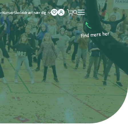
Kurser
Skoleidræt nær dig
Åben
menu
r
e
h
e
r
e
m
d
n
i
F