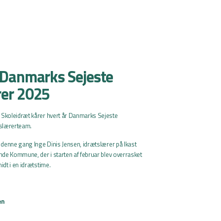
 Danmarks Sejeste
rer 2025
 Skoleidræt kårer hvert år Danmarks Sejeste
tslærerteam.
v denne gang Inge Dinis Jensen, idrætslærer på Ikast
ande Kommune, der i starten af februar blev overrasket
idt i en idrætstime.
en