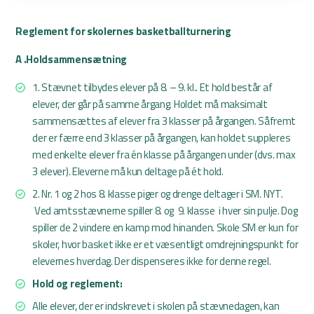
Reglement for skolernes basketballturnering
A .Holdsammensætning
1. Stævnet tilbydes elever på 8. – 9. kl.. Et hold består af
elever, der går på samme årgang. Holdet må maksimalt
sammensættes af elever fra 3 klasser på årgangen. Såfremt
der er færre end 3 klasser på årgangen, kan holdet suppleres
med enkelte elever fra én klasse på årgangen under (dvs. max
3 elever). Eleverne må kun deltage på ét hold.
2. Nr. 1 og 2 hos 8. klasse piger og drenge deltager i SM. NYT.
Ved amtsstævnerne spiller 8. og 9. klasse i hver sin pulje. Dog
spiller de 2 vindere en kamp mod hinanden. Skole SM er kun for
skoler, hvor basket ikke er et væsentligt omdrejningspunkt for
elevernes hverdag. Der dispenseres ikke for denne regel.
Hold og reglement:
Alle elever, der er indskrevet i skolen på stævnedagen, kan