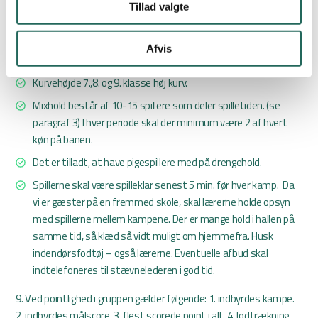
Tillad valgte
og 2. samt 3. og 4. periode, hvor uret ikke stoppes
Udskiftningslederen skal være en af skolens lærere.
Afvis
Boldens størrelse: 8.-9. klasse str. 6(midibold).
Kurvehøjde 7.,8. og 9. klasse høj kurv.
Mixhold består af 10-15 spillere som deler spilletiden. (se
paragraf 3) I hver periode skal der minimum være 2 af hvert
køn på banen.
Det er tilladt, at have pigespillere med på drengehold.
Spillerne skal være spilleklar senest 5 min. før hver kamp. Da
vi er gæster på en fremmed skole, skal lærerne holde opsyn
med spillerne mellem kampene. Der er mange hold i hallen på
samme tid, så klæd så vidt muligt om hjemmefra. Husk
indendørsfodtøj – også lærerne. Eventuelle afbud skal
indtelefoneres til stævnelederen i god tid.
9. Ved pointlighed i gruppen gælder følgende: 1. indbyrdes kampe.
2. indbyrdes målscore. 3. flest scorede point i alt. 4. lodtrækning.