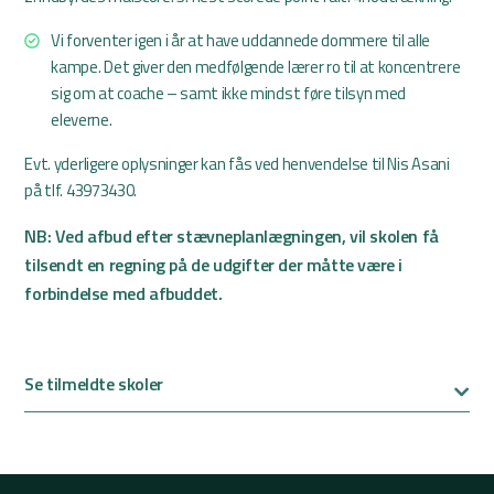
Vi forventer igen i år at have uddannede dommere til alle
kampe. Det giver den medfølgende lærer ro til at koncentrere
sig om at coache – samt ikke mindst føre tilsyn med
eleverne.
Evt. yderligere oplysninger kan fås ved henvendelse til Nis Asani
på tlf. 43973430.
NB: Ved afbud efter stævneplanlægningen, vil skolen få
tilsendt en regning på de udgifter der måtte være i
forbindelse med afbuddet.
Se tilmeldte skoler