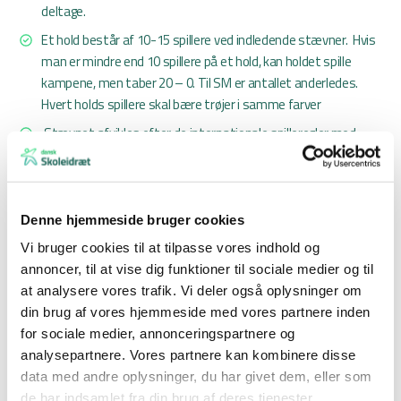
deltage.
Et hold består af 10-15 spillere ved indledende stævner. Hvis
man er mindre end 10 spillere på et hold, kan holdet spille
kampene, men taber 20 – 0. Til SM er antallet anderledes.
Hvert holds spillere skal bære trøjer i samme farver
Stævnet afvikles efter de internationale spilleregler med
følgende afvigelser:
Kamptid: 4 perioder a 4, 5 eller 6 minutters fast spilletid. Se
turneringsplan.
Denne hjemmeside bruger cookies
Spillere: Et hold består af 10-15 spillere, som deler spilletiden
Vi bruger cookies til at tilpasse vores indhold og
ligeligt. Ingen spiller må spille mere end 2 perioder. En udvist eller
annoncer, til at vise dig funktioner til sociale medier og til
skadet spiller erstattes straks med en 11 – 15 spiller der inden
at analysere vores trafik. Vi deler også oplysninger om
kampens start er påført protokollen. En skadet spiller kan
din brug af vores hjemmeside med vores partnere inden
genindtræde senere i samme kamp.
for sociale medier, annonceringspartnere og
analysepartnere. Vores partnere kan kombinere disse
Holdfejl: Der spilles med 3 holdfejl pr periode. Ved hver
data med andre oplysninger, du har givet dem, eller som
efterfølgende fejl tildeles det hold, fejlen er begået imod, 1 point
de har indsamlet fra din brug af deres tjenester.