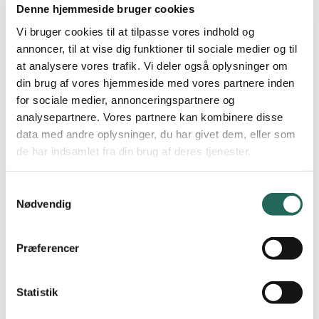
Tirsdag 2. februar 202
6
Denne hjemmeside bruger cookies
Vi bruger cookies til at tilpasse vores indhold og
8. klasse:
drenge og piger i hver sin række
annoncer, til at vise dig funktioner til sociale medier og til
Et hold består af
mindst 10 spillere
, der fordeler spilletiden lige.
at analysere vores trafik. Vi deler også oplysninger om
din brug af vores hjemmeside med vores partnere inden
Der spilles med høj kurvehøjde og bold str. 6.
for sociale medier, annonceringspartnere og
analysepartnere. Vores partnere kan kombinere disse
Betingelser for holdsammensætningen:
data med andre oplysninger, du har givet dem, eller som
Et hold består af elever, der går på samme årgang. Holdet må
de har indsamlet fra din brug af deres tjenester.
maksimalt sammensættes af elever fra 3 klasser på årgangen.
Skoler med 1 eller 2 klasser på årgangen kan dog sammensætte
Samtykkevalg
hold med elever fra en klasse på årgangen under.
Nødvendig
Stævneform/reglement:
Se reglement.
på
www.skoleidraet.dk
Præferencer
Hvert hold skal stille med en lærer, der er behjælpelig med enten
at dømme eller lede dommerbord.
Statistik