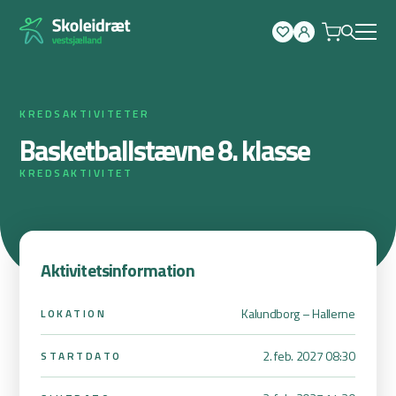
Spring
til
indhold
KREDSAKTIVITETER
Basketballstævne 8. klasse
KREDSAKTIVITET
Aktivitetsinformation
Kalundborg – Hallerne
LOKATION
2. feb. 2027 08:30
STARTDATO