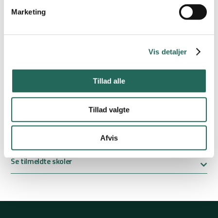
Tilmelding
: Senest den 8. januar 2027 til
Mette Elmelund
Marketing
Angiv klassetrin og køn.
Alle medlemsskoler af Dansk Skoleidræt Vestsjælland kan gratis
deltage.
Vis detaljer
Ikke medlemsskoler skal ved tilmeldingen betale 500 kr. pr. hold. Er
betalingen ikke modtaget ved tilmeldingsfristen kan holdet ikke
Tillad alle
deltage.
Betalingen indbetales til kasserer Thomas Sørensen på konto
0537 – 80 25 63 7535.
Tillad valgte
En ikke medlemsskole kan ikke kvalificere sig til DM
Afvis
Se tilmeldte skoler