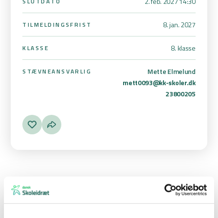
2. feb. 2027 14:30
SLUTDATO
8. jan. 2027
TILMELDINGSFRIST
8. klasse
KLASSE
Mette Elmelund
STÆVNEANSVARLIG
mett0093@kk-skoler.dk
23800205
Basketball for 8. klasse i Kalundborg – Hallerne
Skolernes Basketballstævne 8. klasse