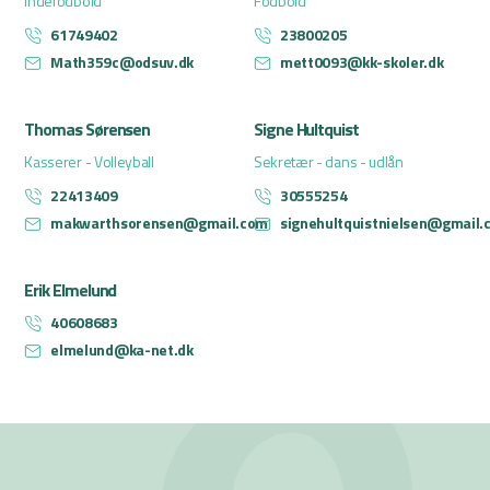
Indefodbold
Fodbold
61749402
23800205
Math359c@odsuv.dk
mett0093@kk-skoler.dk
Thomas Sørensen
Signe Hultquist
Kasserer - Volleyball
Sekretær - dans - udlån
22413409
30555254
makwarthsorensen@gmail.com
signehultquistnielsen@gmail.
Erik Elmelund
40608683
elmelund@ka-net.dk