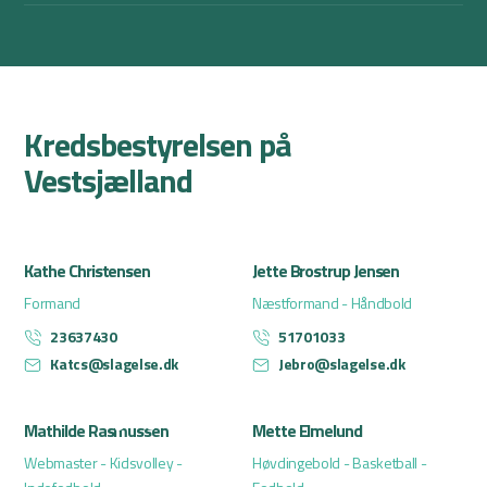
Kredsbestyrelsen på
Vestsjælland
Kathe Christensen
Jette Brostrup Jensen
Formand
Næstformand - Håndbold
23637430
51701033
Katcs@slagelse.dk
Jebro@slagelse.dk
Mathilde Rasmussen
Mette Elmelund
Webmaster - Kidsvolley -
Høvdingebold - Basketball -