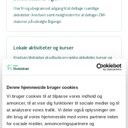
I har fri og ubegrænset adgang til at deltage i samtlige
aktiviteter i kredsen samt muligheden for at deltage i DM-
stævner på udvalgte årgange.
Lokale aktiviteter og kurser
Kredsen tilstræber at udbyde en række aktiviteter, kurser og
træf, der favner alle klassetrin.
Som medlem af kredsen kan du som oftest deltage uden
deltagerbetaling.
Denne hjemmeside bruger cookies
Vi bruger cookies til at tilpasse vores indhold og
Netværk
annoncer, til at vise dig funktioner til sociale medier og til
at analysere vores trafik. Vi deler også oplysninger om
I bliver en del af et netværk med andre skoler.
din brug af vores hjemmeside med vores partnere inden
Her kan I sparre med hinanden, dele jeres gode oplevelser
for sociale medier, annonceringspartnere og
og inspirere hinanden til en god og indholdsrig