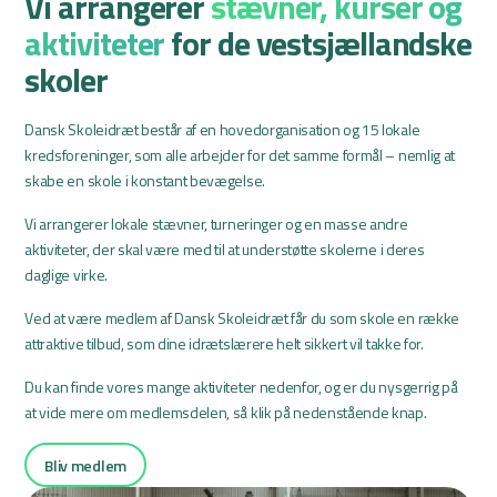
Vi arrangerer
stævner, kurser og
aktiviteter
for de vestsjællandske
skoler
Dansk Skoleidræt består af en hovedorganisation og 15 lokale
kredsforeninger, som alle arbejder for det samme formål – nemlig at
skabe en skole i konstant bevægelse.
Vi arrangerer lokale stævner, turneringer og en masse andre
aktiviteter, der skal være med til at understøtte skolerne i deres
daglige virke.
Ved at være medlem af Dansk Skoleidræt får du som skole en række
attraktive tilbud, som dine idrætslærere helt sikkert vil takke for.
Du kan finde vores mange aktiviteter nedenfor, og er du nysgerrig på
at vide mere om medlemsdelen, så klik på nedenstående knap.
Bliv medlem