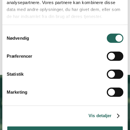
analysepartnere. Vores partnere kan kombinere disse
idrætsundervisning.
data med andre oplysninger, du har givet dem, eller som
de har indsamlet fra din brug af deres tjenester.
Indflydelse i din kreds
Samtykkevalg
Nødvendig
Du får indflydelse på kredsens tilbud og aktiviteter, ligesom du
også får indflydelse ved kredsens repræsentantskabsmøde.
Præferencer
Statistik
Marketing
Bliv medlem af Kreds
Vestsjælland og
tag del i
Vis detaljer
aktiviteterne