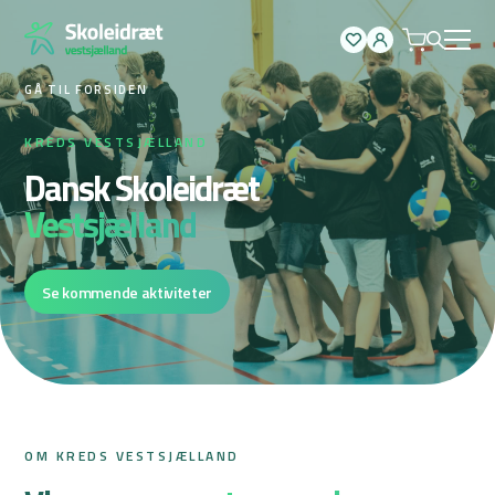
Spring
til
indhold
GÅ TIL FORSIDEN
KREDS VESTSJÆLLAND
Dansk Skoleidræt
Vestsjælland
Se kommende aktiviteter
OM KREDS VESTSJÆLLAND