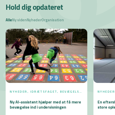
Hold dig opdateret
Alle
Ny viden
Nyheder
Organisation
NYHEDE
NYHEDER, IDRÆTSFAGET, BEVÆGELSE
I SKOLEDAGEN
En efters
Ny AI-assistent hjælper med at få mere
store opl
bevægelse ind i undervisningen