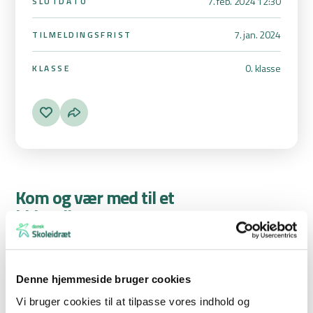
7. feb. 2024 12:30
SLUTDATO
7. jan. 2024
TILMELDINGSFRIST
0. klasse
KLASSE
Kom og vær med til et
kidsvolleystævne.
I skal bare tilmelde jeres klasse, så vil vi give dem en super
oplevelse, hvor de kommer til at dyste mod andre klasser. Drenge
og piger spille på samme hold.
Denne hjemmeside bruger cookies
Vi bruger cookies til at tilpasse vores indhold og
Kidsvolley Level 1