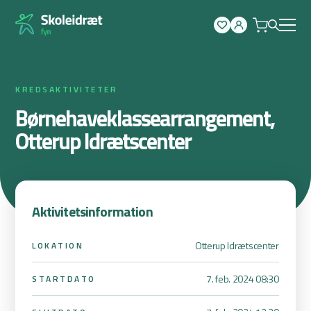
Spring
til
indhold
KREDSAKTIVITETER
Børnehaveklassearrangement,
Otterup Idrætscenter
Aktivitetsinformation
Otterup Idrætscenter
LOKATION
7. feb. 2024 08:30
STARTDATO