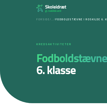
Spring
til
indhold
FORSIDE
/
…
/
FODBOLDSTÆVNE I ROSKILDE 6. 
KREDSAKTIVITETER
Fodboldstævn
6. klasse