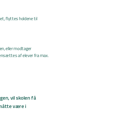
et, flyttes holdene til
en, eller modtager
sættes af elever fra max.
n, vil skolen få
måtte være i