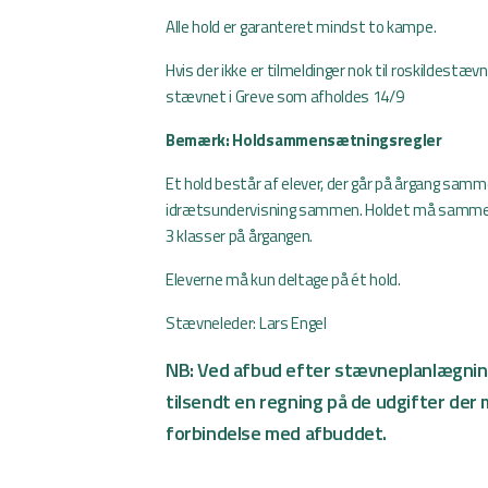
Alle hold er garanteret mindst to kampe.
Hvis der ikke er tilmeldinger nok til roskildestævn
stævnet i Greve som afholdes 14/9
Bemærk: Holdsammensætningsregler
Et hold består af elever, der går på årgang samm
idrætsundervisning sammen. Holdet må sammen
3 klasser på årgangen.
Eleverne må kun deltage på ét hold.
Stævneleder: Lars Engel
NB: Ved afbud efter stævneplanlægninge
tilsendt en regning på de udgifter der 
forbindelse med afbuddet.