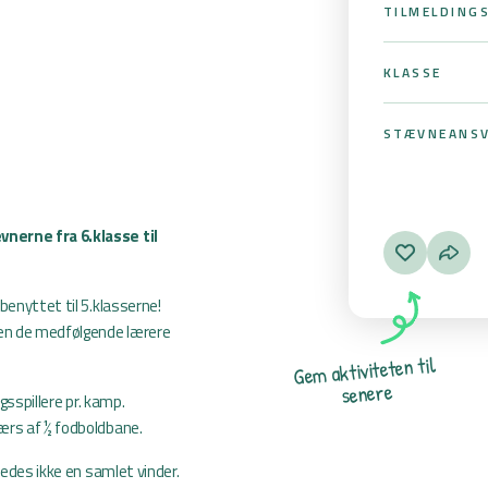
TILMELDING
e
KLASSE
STÆVNEANSV
nerne fra 6.klasse til
benyttet til 5.klasserne!
men de medfølgende lærere
l
i
t
n
e
t
e
t
i
v
i
t
k
a
m
e
G
e
r
e
n
e
s
ngsspillere pr. kamp.
ærs af ½ fodboldbane.
ledes ikke en samlet vinder.