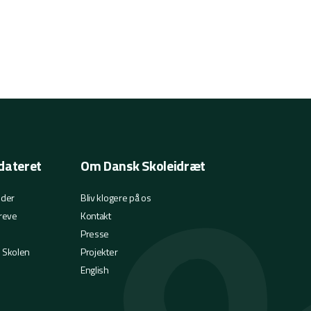
dateret
Om Dansk Skoleidræt
eder
Bliv klogere på os
reve
Kontakt
Presse
i Skolen
Projekter
English