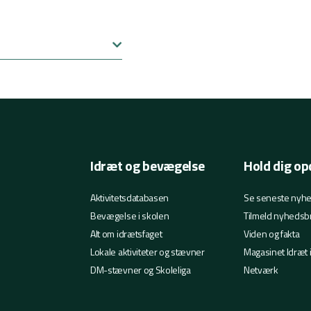
Idræt og bevægelse
Hold dig op
Aktivitetsdatabasen
Se seneste nyh
Bevægelse i skolen
Tilmeld nyhedsb
Alt om idrætsfaget
Viden og fakta
Lokale aktiviteter og stævner
Magasinet Idræt 
DM-stævner og Skoleliga
Netværk