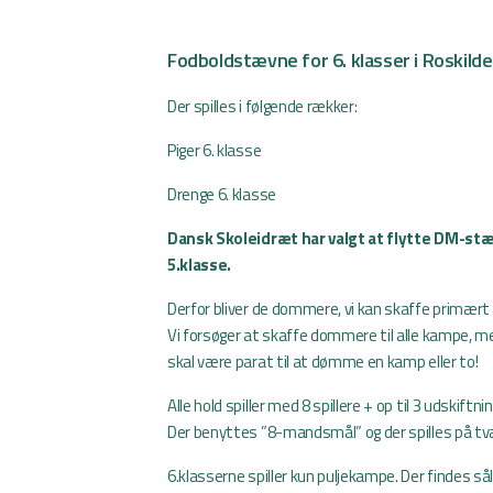
Fodboldstævne for 6. klasser i Roskild
Der spilles i følgende rækker:
Piger 6. klasse
Drenge 6. klasse
Dansk Skoleidræt har valgt at flytte DM-stæv
5.klasse.
Derfor bliver de dommere, vi kan skaffe primært 
Vi forsøger at skaffe dommere til alle kampe, 
skal være parat til at dømme en kamp eller to!
Alle hold spiller med 8 spillere + op til 3 udskiftni
Der benyttes ”8-mandsmål” og der spilles på tv
6.klasserne spiller kun puljekampe. Der findes så