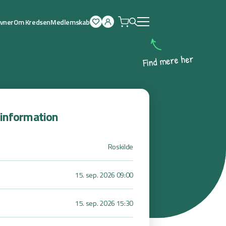
ævner
Om Kredsen
Medlemskab
Åben
menu
r
e
h
e
r
e
m
d
n
i
F
sinformation
Roskilde
15. sep. 2026 09:00
15. sep. 2026 15:30