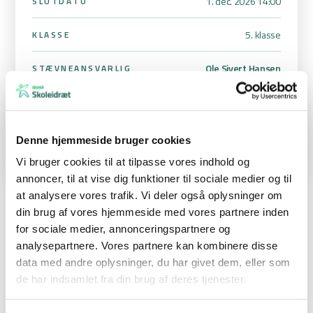
1. dec. 2026 14:00
SLUTDATO
5. klasse
KLASSE
Ole Sivert Hansen
STÆVNEANSVARLIG
uv8y9q5m@viborgskoler.dk
42 96 72 31
Denne hjemmeside bruger cookies
Vi bruger cookies til at tilpasse vores indhold og
annoncer, til at vise dig funktioner til sociale medier og til
at analysere vores trafik. Vi deler også oplysninger om
din brug af vores hjemmeside med vores partnere inden
Gymnastikdag på Bjergsnæs efterskole
for sociale medier, annonceringspartnere og
analysepartnere. Vores partnere kan kombinere disse
Kom og vær med til vores populære gymnastikdag for
5. klasser
.
data med andre oplysninger, du har givet dem, eller som
de har indsamlet fra din brug af deres tjenester.
Gymnastikdagen
er for hele klasser. Dagen arrangeres i
samarbejde med elever og lærere fra Bjergsnæs