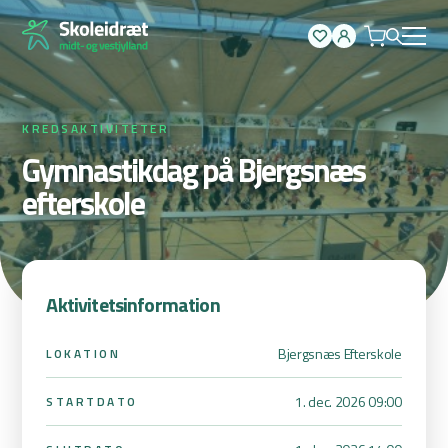
Spring
til
indhold
KREDSAKTIVITETER
Gymnastikdag på Bjergsnæs
efterskole
Aktivitetsinformation
Bjergsnæs Efterskole
LOKATION
1. dec. 2026 09:00
STARTDATO