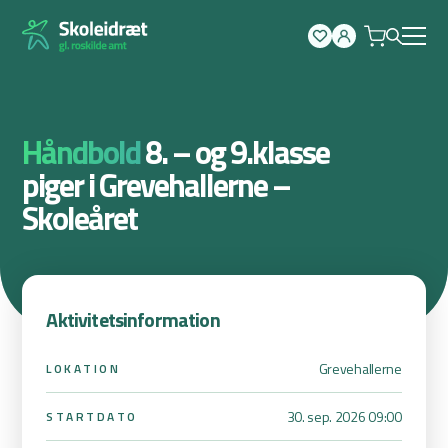
Spring
til
indhold
Håndbold
8. – og 9.klasse
piger i Grevehallerne –
Skoleåret
Aktivitetsinformation
Grevehallerne
LOKATION
30. sep. 2026 09:00
STARTDATO