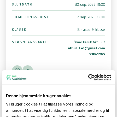
30. sep. 2026 15:00
SLUTDATO
7. sep. 2026 23:00
TILMELDINGSFRIST
8. klasse, 9. klasse
KLASSE
Ömer Faruk Akbulut
STÆVNEANSVARLIG
akbulut.of@gmail.com
53841965
Denne hjemmeside bruger cookies
Håndboldstævne for 8. – 9. klasse piger.
Vi bruger cookies til at tilpasse vores indhold og
annoncer, til at vise dig funktioner til sociale medier og til
Der spilles i følgende to rækker: piger 8. og piger 9.
at analysere vores trafik. Vi deler også oplysninger om