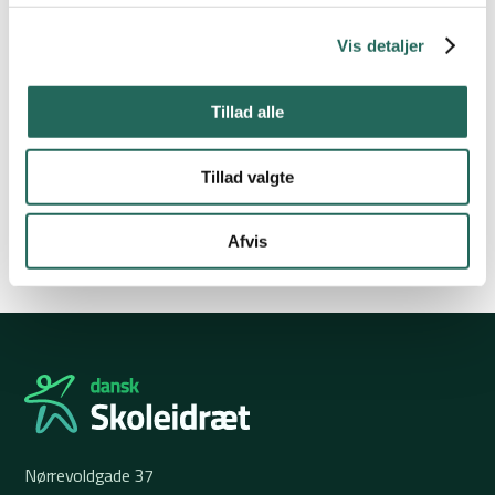
Det forventes, at tilmeldte skoler sætter sig ind i
nye
gældende regler
– én skoleklasse = ét hold!
Vis detaljer
Link til regler på Skolehøvdingebold
Tillad alle
Klik her
Tillad valgte
Se tilmeldte skoler
Afvis
Nørrevoldgade 37