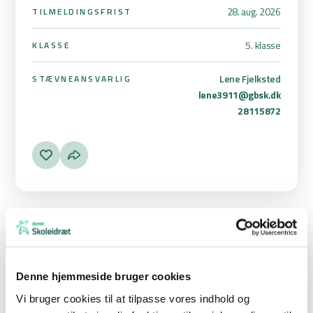
28. aug. 2026
TILMELDINGSFRIST
5. klasse
KLASSE
Lene Fjelksted
STÆVNEANSVARLIG
lene3911@gbsk.dk
28115872
Indledende stævner
Nr. Alslev:
Denne hjemmeside bruger cookies
5. klasse: Onsdag den 24. februar 2027 i Nr. Alslevhallen
Vi bruger cookies til at tilpasse vores indhold og