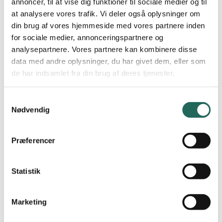
annoncer, til at vise dig funktioner til sociale medier og til
Stævneleder: Lene Fjelksted, Nr. Alslev Skole,
at analysere vores trafik. Vi deler også oplysninger om
lene3911@gbsk.dk
, 28115872
din brug af vores hjemmeside med vores partnere inden
for sociale medier, annonceringspartnere og
Kredsfinale
analysepartnere. Vores partnere kan kombinere disse
Torsdag den 11. marts 2027 i Nr. Alslevhallen
data med andre oplysninger, du har givet dem, eller som
de har indsamlet fra din brug af deres tjenester.
Stævneleder: Lene Fjelksted, Nr. Alslev Skole,
lene3911@gbsk.dk
, 28115872
Samtykkevalg
Nødvendig
DM for 5. årgang
Dato tilgår – Kreds Trekantområdet
Præferencer
Informationer omkring stævneafvikling
Statistik
Høvdingebold er et sjovt og dynamisk spil, hvor alle kan være med,
og et af målene med Høvdingebold i Skolen er at få flere børn til at
opleve bevægelsesglæde og dyrke fællesskabet gennem en
Marketing
inspirerende skoleaktivitet.