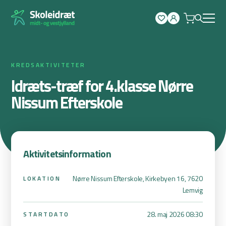
Spring
til
indhold
KREDSAKTIVITETER
Idræts-træf for 4.klasse Nørre
Nissum Efterskole
Aktivitetsinformation
Nørre Nissum Efterskole, Kirkebyen 16, 7620
LOKATION
Lemvig
28. maj 2026 08:30
STARTDATO