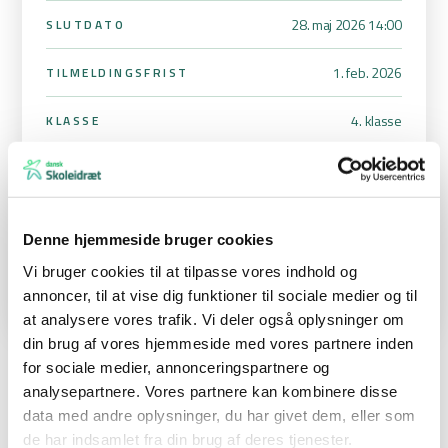
28. maj 2026 14:00
SLUTDATO
1. feb. 2026
TILMELDINGSFRIST
4. klasse
KLASSE
Georg Breddam
STÆVNEANSVARLIG
georg.breddam@gmail.com
30 22 57 42
Denne hjemmeside bruger cookies
Vi bruger cookies til at tilpasse vores indhold og
annoncer, til at vise dig funktioner til sociale medier og til
at analysere vores trafik. Vi deler også oplysninger om
din brug af vores hjemmeside med vores partnere inden
for sociale medier, annonceringspartnere og
analysepartnere. Vores partnere kan kombinere disse
Idrætsdag for 4. klasser på Nørre Nissum Efterskole
data med andre oplysninger, du har givet dem, eller som
Kom og vær med til en sjov og anderledes idrætsdag på Nørre
de har indsamlet fra din brug af deres tjenester.