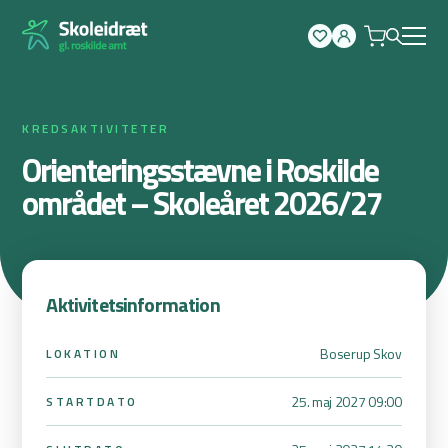
Spring
til
indhold
KREDSAKTIVITETER
Orienteringsstævne i Roskilde
området – Skoleåret 2026/27
Aktivitetsinformation
Boserup Skov
LOKATION
25. maj 2027 09:00
STARTDATO