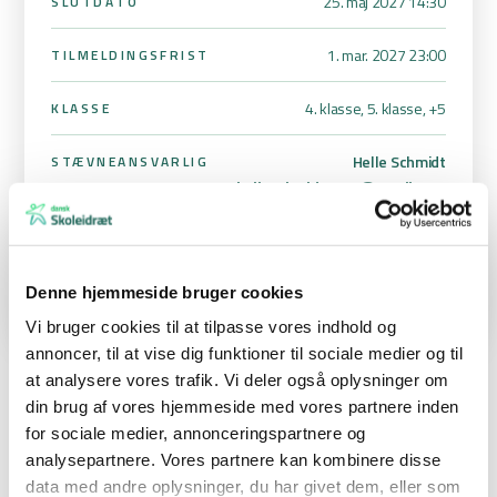
25. maj 2027 14:30
SLUTDATO
1. mar. 2027 23:00
TILMELDINGSFRIST
4. klasse, 5. klasse,
+5
KLASSE
Helle Schmidt
STÆVNEANSVARLIG
helleschmidt5555@gmail.com
51 29 2025
Denne hjemmeside bruger cookies
Vi bruger cookies til at tilpasse vores indhold og
annoncer, til at vise dig funktioner til sociale medier og til
at analysere vores trafik. Vi deler også oplysninger om
din brug af vores hjemmeside med vores partnere inden
ORIENTERINGSLØB i Roskilde området
for sociale medier, annonceringspartnere og
I det kommende skoleår vil vi igen lægge
analysepartnere. Vores partnere kan kombinere disse
orienteringsløbsstævnerne i foråret. Stævnet i Roskildeområdet
data med andre oplysninger, du har givet dem, eller som