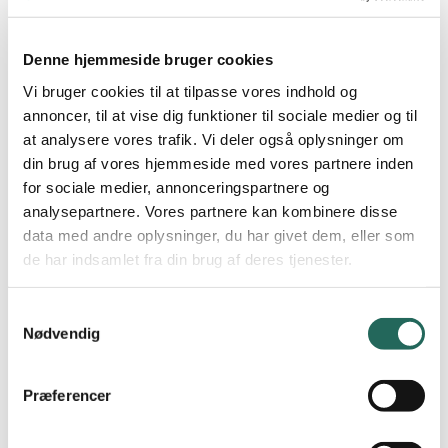
til stævnet arbejder eleverne med floorball i idrætstimerne – en
nem og tilgængelig sport for alle – hvor de udvikler tekniske
Denne hjemmeside bruger cookies
færdigheder, samarbejde og forståelse for spillet. Forløbet
kulminerer i uge 45, hvor hold fra forskellige skoler mødes til en dag
Vi bruger cookies til at tilpasse vores indhold og
fyldt med kampe, fællesskab og bevægelsesglæde.
annoncer, til at vise dig funktioner til sociale medier og til
at analysere vores trafik. Vi deler også oplysninger om
Stævnet afholdes i samarbejde med en lokal floorball klub, som
din brug af vores hjemmeside med vores partnere inden
også sender
undervisningsmateriale
til idrætslærerne.
for sociale medier, annonceringspartnere og
analysepartnere. Vores partnere kan kombinere disse
Med forbehold for ændringer er formatet på stævnedagen:
data med andre oplysninger, du har givet dem, eller som
Alle klasser inddeles i hold af 5-7 elever, opdelt i drenge og
de har indsamlet fra din brug af deres tjenester.
piger
Kampene varer 6 minutter med 30 sekunders pause
Samtykkevalg
Nødvendig
Der spilles med 3 spillere på banen ad gangen og løbende
udskiftning
Præferencer
Pris: