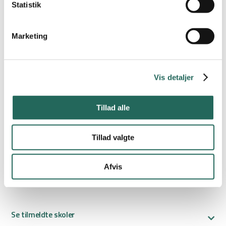
Medlemmer af Dansk Skoleidræt: Gratis
Statistik
Ikke-medlemmer af Dansk Skoleidræt: Gratis i skoleåret
26/27
Marketing
Vi glæder os til at se jer – og I er altid velkomne til at kontakte os
ved spørgsmål.
Vis detaljer
Mange hilsner
Ulrik Fischer Kjærulff, Udviklingskonsulent, Floorball Danmark,
Tillad alle
Telefon: 31 41 02 42
ulrik@floorball.dk
ansvarlig
Tillad valgte
Afvis
Se tilmeldte skoler