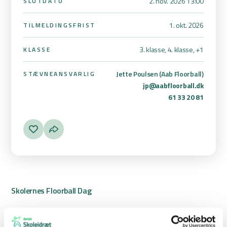
2. nov. 2026 13:00
SLUTDATO
1. okt. 2026
TILMELDINGSFRIST
3. klasse, 4. klasse,
+1
KLASSE
Jette Poulsen (Aab Floorball)
STÆVNEANSVARLIG
jp@aabfloorball.dk
61 33 20 81
Skolernes Floorball Dag
Skolernes Floorball Dag
er et undervisningsforløb i floorball for
elever , som kulminerer med et stævne i
uge 45 2026.
I ugerne op