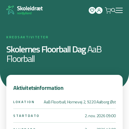
Spring
til
indhold
KREDSAKTIVITETER
Skolernes Floorball Dag
AaB
Floorball
Aktivitetsinformation
AaB Floorball, Hornevej 2, 9220 Aalborg Øst
LOKATION
2. nov. 2026 09:00
STARTDATO