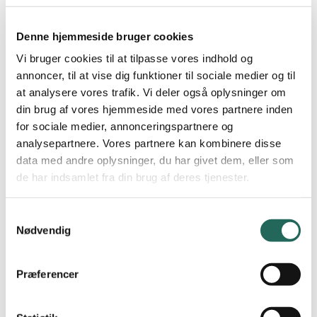
Skolernes Floorball Dag
er et undervisningsforløb i floorball for
elever , som kulminerer med et stævne i
uge 45 2026.
I ugerne op
Denne hjemmeside bruger cookies
til stævnet arbejder eleverne med floorball i idrætstimerne – en
Vi bruger cookies til at tilpasse vores indhold og
nem og tilgængelig sport for alle – hvor de udvikler tekniske
annoncer, til at vise dig funktioner til sociale medier og til
færdigheder, samarbejde og forståelse for spillet. Forløbet
at analysere vores trafik. Vi deler også oplysninger om
kulminerer i uge 45, hvor hold fra forskellige skoler mødes til en dag
din brug af vores hjemmeside med vores partnere inden
fyldt med kampe, fællesskab og bevægelsesglæde.
for sociale medier, annonceringspartnere og
Stævnet afholdes i samarbejde med en lokal floorball klub, som
analysepartnere. Vores partnere kan kombinere disse
også sender
undervisningsmateriale
til idrætslærerne.
data med andre oplysninger, du har givet dem, eller som
de har indsamlet fra din brug af deres tjenester.
Med forbehold for ændringer er formatet på stævnedagen:
Stævnet er for 0-1-2-3. klasse
Samtykkevalg
Nødvendig
Alle klasser inddeles i hold af 5-7 elever, opdelt i drenge og
piger
Præferencer
Kampene varer 6 minutter med 30 sekunders pause
Der spilles med 3 spillere på banen ad gangen og løbende
udskiftning