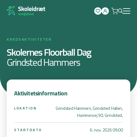
Spring
til
indhold
KREDSAKTIVITETER
Skolernes Floorball Dag
Grindsted Hammers
Aktivitetsinformation
Grindsted Hammers, Grindsted Hallen,
LOKATION
Hammervej 90, Grindsted,
6. nov. 2026 09:00
STARTDATO