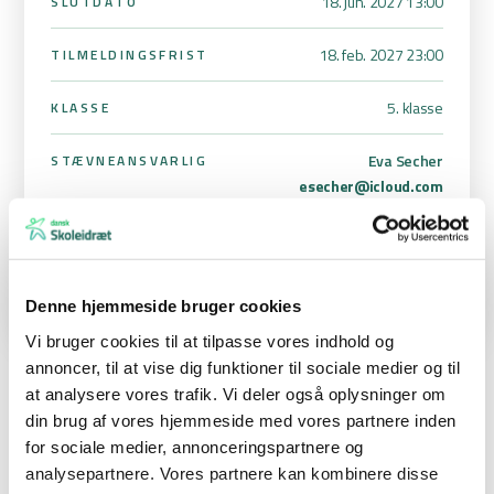
18. jun. 2027 13:00
SLUTDATO
18. feb. 2027 23:00
TILMELDINGSFRIST
5. klasse
KLASSE
Eva Secher
STÆVNEANSVARLIG
esecher@icloud.com
60234772
Denne hjemmeside bruger cookies
Vi bruger cookies til at tilpasse vores indhold og
annoncer, til at vise dig funktioner til sociale medier og til
at analysere vores trafik. Vi deler også oplysninger om
DATOER KOMMER SNAREST!
din brug af vores hjemmeside med vores partnere inden
Aktivitetsdage i vand for hele 5. klasser
for sociale medier, annonceringspartnere og
juni 202
7
analysepartnere. Vores partnere kan kombinere disse