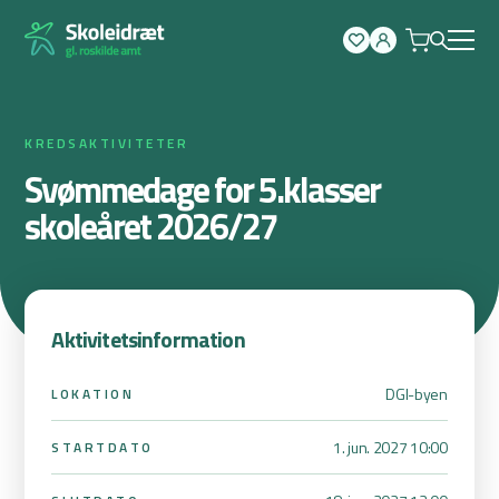
Spring
til
indhold
KREDSAKTIVITETER
Svømmedage for 5.klasser
skoleåret 2026/27
Aktivitetsinformation
DGI-byen
LOKATION
1. jun. 2027 10:00
STARTDATO