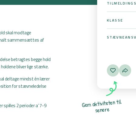
TILMELDING
KLASSE
 hold skal modtage
STÆVNEANSV
imalt sammensættes af
ædelse betragtes begge hold
t holdene bliver lige stærke.
skal deltage mindst én lærer
sposition for stævneledelse
l
i
t
n
e
t
e
t
i
v
i
t
k
a
m
e
G
 spilles 2 perioder a’ 7-9
e
r
e
n
e
s