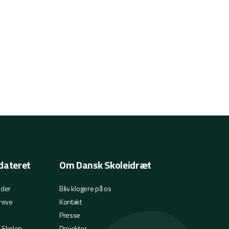
dateret
Om Dansk Skoleidræt
eder
Bliv klogere på os
reve
Kontakt
Presse
i Skolen
Projekter