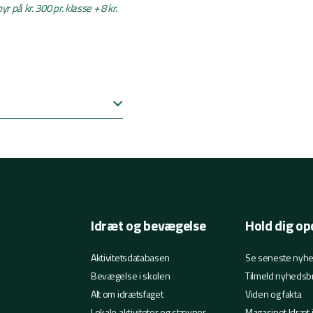
 på kr. 300 pr. klasse + 8 kr.
Idræt og bevægelse
Hold dig op
Aktivitetsdatabasen
Se seneste nyh
Bevægelse i skolen
Tilmeld nyhedsb
Alt om idrætsfaget
Viden og fakta
Lokale aktiviteter og stævner
Magasinet Idræt 