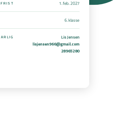
1. feb. 2027
SFRIST
6. klasse
Lis Jensen
ARLIG
lisjensen966@gmail.com
28965280