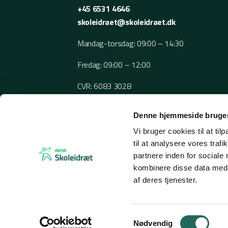
+45 6531 4646
skoleidraet@skoleidraet.dk
Mandag-torsdag: 09:00 – 14:30
Fredag: 09:00 – 12:00
CVR: 6083 3028
Denne hjemmeside bruger
Vi bruger cookies til at til
til at analysere vores tra
partnere inden for sociale
kombinere disse data med a
af deres tjenester.
© 2026 Dansk Skoleidræt
Samtykkevalg
Nødvendig