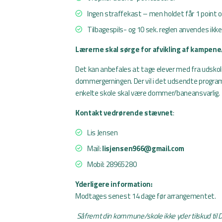
Ingen straffekast – men holdet får 1 point o
Tilbagespils- og 10 sek. reglen anvendes ikke
Lærerne skal sørge for afvikling af kampe
Det kan anbefales at tage elever med fra udskol
dommergerningen. Der vil i det udsendte progra
enkelte skole skal være dommer/baneansvarlig.
Kontakt vedrørende stævnet
:
Lis Jensen
Mail:
lisjensen966@gmail.com
Mobil: 28965280
Yderligere information:
Modtages senest 14 dage før arrangementet.
Såfremt din kommune/skole ikke yder tilskud til 