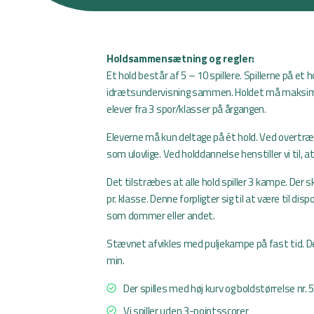
Holdsammensætning og regler:
Et hold består af 5 – 10 spillere. Spillerne på et
idrætsundervisning sammen. Holdet må maks
elever fra 3 spor/klasser på årgangen.
Eleverne må kun deltage på ét hold. Ved overtr
som ulovlige. Ved holddannelse henstiller vi til, a
Det tilstræbes at alle hold spiller 3 kampe. Der 
pr. klasse. Denne forpligter sig til at være til di
som dommer eller andet.
Stævnet afvikles med puljekampe på fast tid. Der
min.
Der spilles med høj kurv og boldstørrelse nr. 5
Vi spiller uden 3-pointsscorer