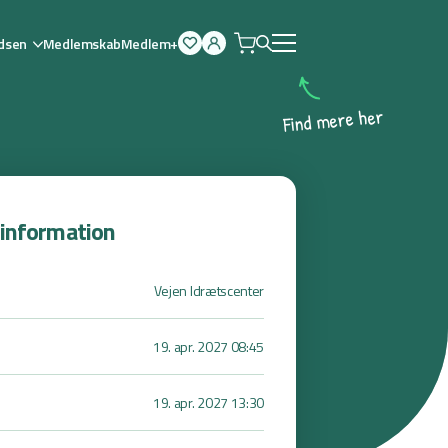
dsen
Medlemskab
Medlem+
Åben
menu
r
e
h
e
r
e
m
d
n
i
F
sinformation
Vejen Idrætscenter
19. apr. 2027 08:45
19. apr. 2027 13:30