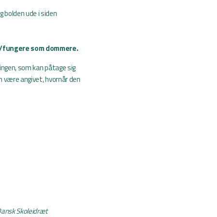
g bolden ude i siden
ne/fungere som dommere.
ingen, som kan påtage sig
m være angivet, hvornår den
Dansk Skoleidræt