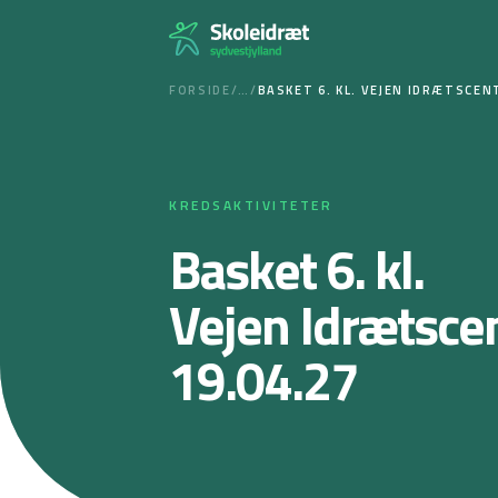
Spring
til
indhold
FORSIDE
/
…
/
BASKET 6. KL. VEJEN IDRÆTSCEN
KREDSAKTIVITETER
Basket 6. kl.
Vejen Idrætsce
19.04.27