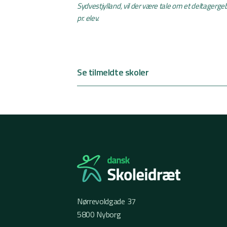
Sydvestjylland, vil der være tale om et deltagergebyr
pr. elev.
Se tilmeldte skoler
Nørrevoldgade 37
5800 Nyborg