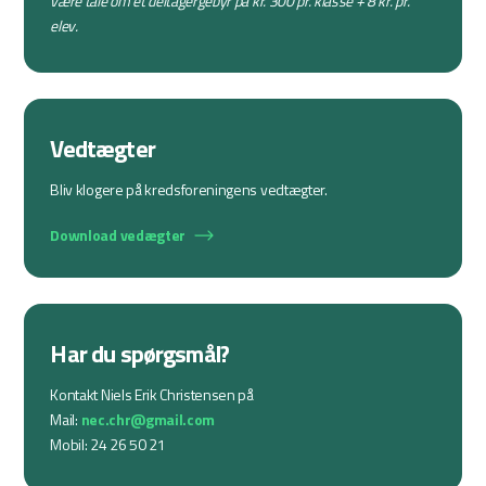
være tale om et deltagergebyr på kr. 300 pr. klasse + 8 kr. pr.
elev.
Vedtægter
Bliv klogere på kredsforeningens vedtægter.
Download vedægter
Har du spørgsmål?
Kontakt Niels Erik Christensen på
Mail:
nec.chr@gmail.com
Mobil: 24 26 50 21