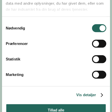
data med andre oplysninger, du har givet dem, eller som
Bliv medlem
Betinget
de har indsamlet fra din brug af deres tjenester.
gruppe
Udfyld oplysningerne herunder, så tager vi kontakt til dig for at oprette
medlemskab.
Samtykkevalg
For- og efternavn
Nødvendig
Præferencer
Skole
Statistik
Telefonnr
Marketing
E-mail
Vis detaljer
Jeg accepterer Dansk Skoleidræts
privatlivspolitik
.
Tillad alle