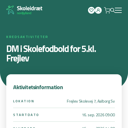
Spring
til
indhold
KREDSAKTIVITETER
DM i Skolefodbold for 5.kl.
Frejlev
Aktivitetsinformation
Frejlev Skolevej 7, Aalborg Sv
LOKATION
16. sep. 2026 09:00
STARTDATO