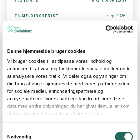
16. sep. 2026 14:00
SLUTDATO
2. sep. 2026
TILMELDINGSFRIST
5. klasse
KLASSE
Christian Haar Jensen (Frejlev
STÆVNEANSVARLIG
Denne hjemmeside bruger cookies
Skole)
Chri34c1@freskonet.dk
Vi bruger cookies til at tilpasse vores indhold og
25121301
annoncer, til at vise dig funktioner til sociale medier og til
at analysere vores trafik. Vi deler også oplysninger om
din brug af vores hjemmeside med vores partnere inden
for sociale medier, annonceringspartnere og
analysepartnere. Vores partnere kan kombinere disse
data med andre oplysninger, du har givet dem, eller som
de har indsamlet fra din brug af deres tjenester.
DM i Skolefodbold 5. årgang
Samtykkevalg
DM i Skolefodbold er for landets 5. klasse-elever. Vi afvikler hvert
Nødvendig