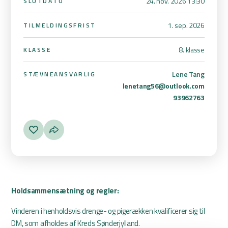
24. nov. 2026 13:30
SLUTDATO
1. sep. 2026
TILMELDINGSFRIST
8. klasse
KLASSE
Lene Tang
STÆVNEANSVARLIG
lenetang56@outlook.com
93962763
Holdsammensætning og regler:
Vinderen i henholdsvis drenge- og pigerækken kvalificerer sig til
DM, som afholdes af Kreds Sønderjylland.