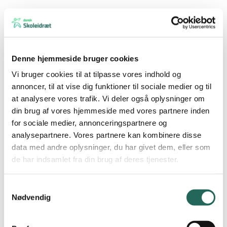
Et hold består af elever, der går på samme årgang. Holdet må
maksimalt sammensættes af elever fra 3 klasser på
årgangen. Såfremt der er færre end 3 klasser på årgangen, kan
holdet suppleres med enkelte elever fra én klasse på årgangen
Denne hjemmeside bruger cookies
under (dog max 3 elever).
Vi bruger cookies til at tilpasse vores indhold og
Eleverne må kun deltage på ét hold. Ved overtrædelse betragtes
annoncer, til at vise dig funktioner til sociale medier og til
begge hold som ulovlige.
at analysere vores trafik. Vi deler også oplysninger om
din brug af vores hjemmeside med vores partnere inden
Spilletiden afhænger af antallet af tilmeldte hold, men forventes
for sociale medier, annonceringspartnere og
at være 2 x 15 minutter.
analysepartnere. Vores partnere kan kombinere disse
Et hold består af max. 12 spillere.
data med andre oplysninger, du har givet dem, eller som
de har indsamlet fra din brug af deres tjenester.
Der skal deltage mindst én lærer pr. klasse. Denne forpligter sig til
at være til disposition for stævneledelsen som dommer eller
andet.
Samtykkevalg
Nødvendig
Se regler og informationer om
DM i Skolehåndbold
Dommere: