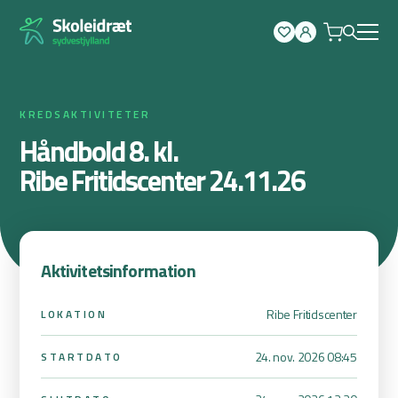
Spring
til
indhold
KREDSAKTIVITETER
Håndbold 8. kl.
Ribe Fritidscenter 24.11.26
Aktivitetsinformation
Ribe Fritidscenter
LOKATION
24. nov. 2026 08:45
STARTDATO