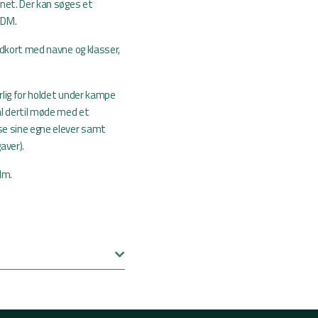
net. Der kan søges et
 DM.
ldkort med navne og klasser,
rlig for holdet under kampe
l dertil møde med et
se sine egne elever samt
aver).
lm.