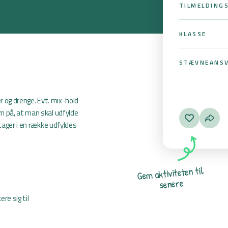
TILMELDING
KLASSE
STÆVNEANSV
r og drenge. Evt. mix-hold
m på, at man skal udfylde
tager i en række udfyldes
l
i
t
n
e
t
e
t
i
v
i
t
k
a
m
e
G
e
r
e
n
e
s
re sig til