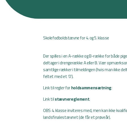
Skolefodboldstævne for 4. og 5. klasse
Der spilles i en A-række og B-række for både pige
deltager i drengerække A eller B. Vær opmærkso
samtlige rækker i tilmeldingen (hvis man ikke del
feltet med et ‘0’).
Link til regler for
holdsammensætning
:
Link til
stævnereglement
.
OBS 4. klasse inviteres med, men kan ikke kvalifice
landsfinalestævnet (de får et prøveår).