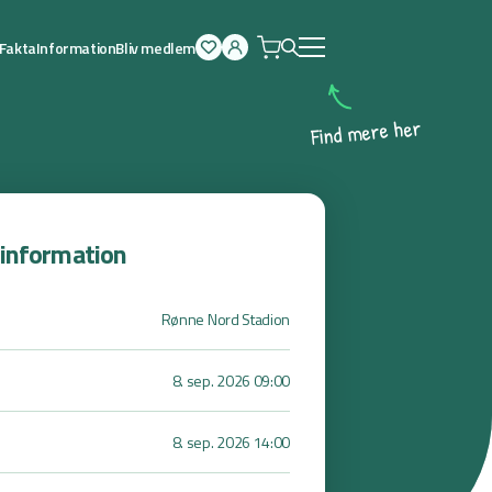
Fakta
Information
Bliv medlem
Åben
menu
r
e
h
e
r
e
m
d
n
i
F
sinformation
Rønne Nord Stadion
8. sep. 2026 09:00
8. sep. 2026 14:00