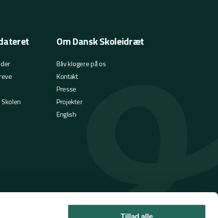
dateret
Om Dansk Skoleidræt
eder
Bliv klogere på os
reve
Kontakt
Presse
i Skolen
Projekter
English
Tillad alle