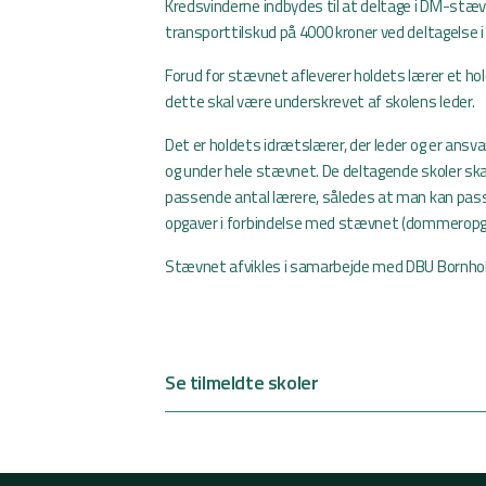
Kredsvinderne indbydes til at deltage i DM-stæv
transporttilskud på 4000 kroner ved deltagelse i
Forud for stævnet afleverer holdets lærer et ho
dette skal være underskrevet af skolens leder.
Det er holdets idrætslærer, der leder og er ansva
og under hele stævnet. De deltagende skoler ska
passende antal lærere, således at man kan pas
opgaver i forbindelse med stævnet (dommeropg
Stævnet afvikles i samarbejde med DBU Bornho
Se tilmeldte skoler