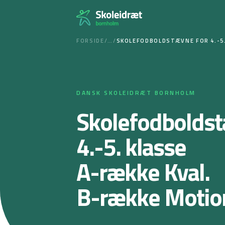
Spring
til
indhold
FORSIDE
/
…
/
SKOLEFODBOLDSTÆVNE FOR 4.-5.
DANSK SKOLEIDRÆT BORNHOLM
Skolefodboldst
4.-5. klasse
A-række Kval.
B-række Motio