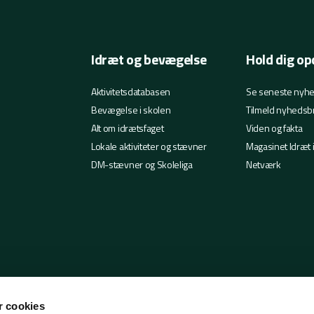
Idræt og bevægelse
Hold dig op
Aktivitetsdatabasen
Se seneste nyh
Bevægelse i skolen
Tilmeld nyhedsb
Alt om idrætsfaget
Viden og fakta
Lokale aktiviteter og stævner
Magasinet Idræt 
DM-stævner og Skoleliga
Netværk
 cookies