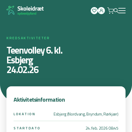
Spring
til
indhold
KREDSAKTIVITETER
Teenvolley 6. kl.
Esbjerg
24.02.26
Aktivitetsinformation
Esbjerg (Nordvang, Bryndum, Rørkjær)
LOKATION
24. feb. 2026 08:45
STARTDATO