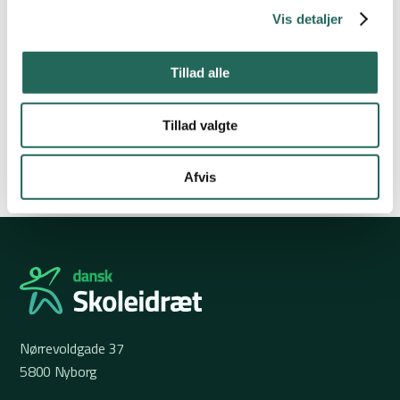
Vis detaljer
Såfremt din kommune/skole ikke yder tilskud til Dansk Skoleidræt
Sydvestjylland, vil der være tale om et deltagergebyr på kr. 300 pr.
klasse + 8 kr. pr. elev
.
Tillad alle
Tillad valgte
Se tilmeldte skoler
Afvis
Nørrevoldgade 37
5800 Nyborg