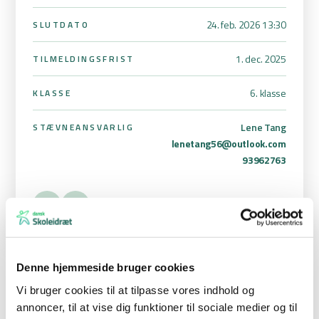
24. feb. 2026 13:30
SLUTDATO
1. dec. 2025
TILMELDINGSFRIST
6. klasse
KLASSE
Lene Tang
STÆVNEANSVARLIG
lenetang56@outlook.com
93962763
Denne hjemmeside bruger cookies
Holdsammensætning og regler:
Vi bruger cookies til at tilpasse vores indhold og
Senest 2 uger før stævnedagen vil skolen modtage oplysninger
annoncer, til at vise dig funktioner til sociale medier og til