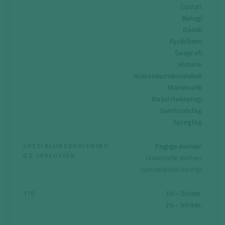
Opstart
Biologi
Dansk
Fysik/kemi
Geografi
Historie
Kristendomskundskab
Matematik
Natur/teknologi
Samfundsfag
Sprogfag
Faglige øvelser
SPECIALUNDERVISNING
OG INKLUSION
Universelle øvelser
(specialundervisning)
10 – 20 min.
TID
20 – 30 min.