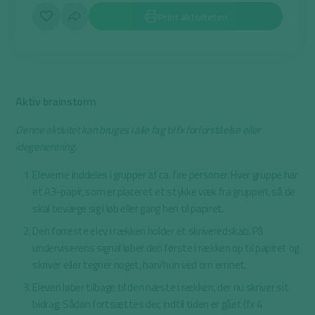
Print aktiviteten
Aktiv brainstorm
Denne aktivitet kan bruges i alle fag til fx forforståelse eller
idegenerering.
Eleverne inddeles i grupper af ca. fire personer. Hver gruppe har
et A3-papir, som er placeret et stykke væk fra gruppen, så de
skal bevæge sig i løb eller gang hen til papiret.
Den forreste elev i rækken holder et skriveredskab. På
underviserens signal løber den første i rækken op til papiret og
skriver eller tegner noget, han/hun ved om emnet.
Eleven løber tilbage til den næste i rækken, der nu skriver sit
bidrag. Sådan fortsættes der, indtil tiden er gået (fx 4