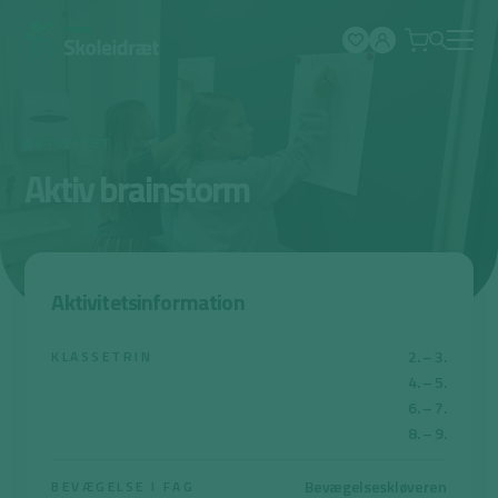
Spring
til
indhold
AKTIVITET
Aktiv brainstorm
Aktivitetsinformation
2. – 3.
KLASSETRIN
4. – 5.
6. – 7.
8. – 9.
Bevægelseskløveren
BEVÆGELSE I FAG