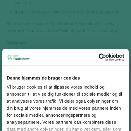
minutter).
Gruppen kan hjælpe hinanden med at finde ord og begreber.
Et emne kunne fx være ”Det Moderne Gennembrud” i dansk,
”Geometri” i matematik eller ”Politiske partier” i samfundsfag.
Materialer
A3-papir til hver gruppe
Skriveredskaber
Evt. post-its
Denne hjemmeside bruger cookies
Inspiration
Vi bruger cookies til at tilpasse vores indhold og
annoncer, til at vise dig funktioner til sociale medier og til
Arbejdsark:
Aktiv brainstorm temperatur, CO2 og
at analysere vores trafik. Vi deler også oplysninger om
drivhuseffekt
(biologi – mellemtrin)
din brug af vores hjemmeside med vores partnere inden
Arbejdsark:
Aktiv brainstorm school life
(engelsk
for sociale medier, annonceringspartnere og
udskolingen)
analysepartnere. Vores partnere kan kombinere disse
Log ind eller opret en gratis bruger
data med andre oplysninger, du har givet dem, eller som
Se øvelsen:
Aktiv brainstorm med musikgenrer
(musik