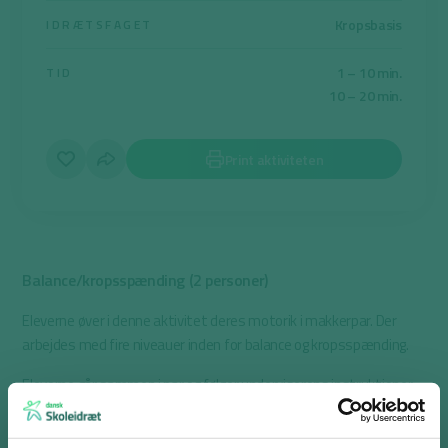
Kropsbasis
IDRÆTSFAGET
1 – 10 min.
TID
10 – 20 min.
Print aktiviteten
Balance/kropsspænding (2 personer)
Eleverne øver i denne aktivitet deres motorik i makkerpar. Der
arbejdes med fire niveauer inden for balance og kropsspænding.
Eleverne går sammen i par og følger underviserens instruktioner:
Niveau 1: