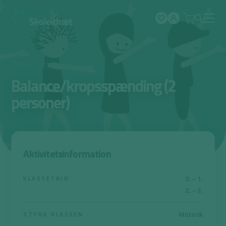
Spring
til
indhold
AKTIVITET
Balance/kropsspænding (2
personer)
Aktivitetsinformation
0. – 1.
KLASSETRIN
2. – 3.
Motorik
STYRK KLASSEN