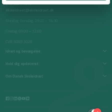
+45 6531 4646
skoleidraet@skoleidraet.dk
Mandag-torsdag: 09:00 – 14:30
Fredag: 09:00 – 12:00
CVR: 6083 3028
Idræt og bevægelse
Hold dig opdateret
Om Dansk Skoleidræt