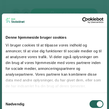
Print aktiviteten
Denne hjemmeside bruger cookies
Bevæg dig i genren
Vi bruger cookies til at tilpasse vores indhold og
annoncer, til at vise dig funktioner til sociale medier og til
Eleverne arbejder i grupper á ca. fire. Eleverne skal starte med at
at analysere vores trafik. Vi deler også oplysninger om
trække et genrekort (se under materialer). Herefter skal de kort
din brug af vores hjemmeside med vores partnere inden
tale om, hvad der er kendetegn for netop den genre, som de har
for sociale medier, annonceringspartnere og
trukket. Nu trækker gruppen en hovedperson, en biperson, et
analysepartnere. Vores partnere kan kombinere disse
sted, et tidspunkt, en konflikt og et klimaks.
Log ind eller opret en gratis bruger
data med andre oplysninger, du har givet dem, eller som
Eleverne skal lave et lille teaterstykke, hvor de er tro imod den
Som bruger har du adgang til alle aktiviteter i
de har indsamlet fra din brug af deres tjenester.
genre, som de har trukket, men også skal huske at være aktive
Aktivitetsdatabasen og kan tilføje favoritter på hele
med deres kroppe. Dramastykket skal vare mellem 2-5 minutter,
siden.
Samtykkevalg
og der skal være to fysiske elementer, hvor man skal inddrage
Nødvendig
Brugernavn eller email