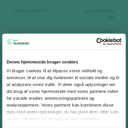
Bevægelsesbånd
ØVRIG SKOLETID
SFO
1 – 10 min.
TID
Print aktiviteten
Denne hjemmeside bruger cookies
Vi bruger cookies til at tilpasse vores indhold og
annoncer, til at vise dig funktioner til sociale medier og til
Chicken Dance – spitze
at analysere vores trafik. Vi deler også oplysninger om
din brug af vores hjemmeside med vores partnere inden
Til denne sang laver man noget bestemt til versene og noget
for sociale medier, annonceringspartnere og
andet til omkvædet.
analysepartnere. Vores partnere kan kombinere disse
Log ind eller opret en gratis bruger
data med andre oplysninger, du har givet dem, eller som
I versene er børnene sammen i par, hvor den ene stiller sig som et
Som bruger har du adgang til alle aktiviteter i
de har indsamlet fra din brug af deres tjenester.
telt med hænder og fødder i gulvet og numsen løftet op mod
Aktivitetsdatabasen og kan tilføje favoritter på hele
loftet. Den anden kravler under. Så sætter det første barn