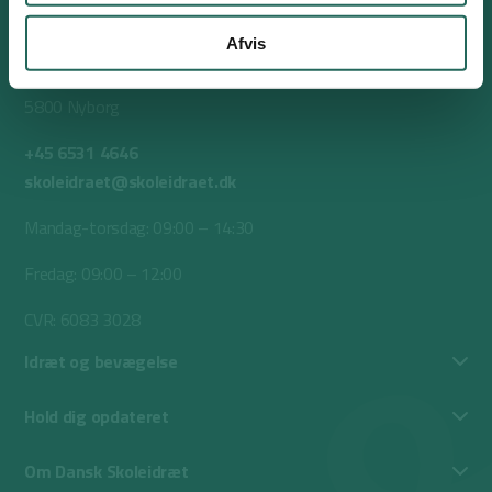
Afvis
Nørrevoldgade 37
5800 Nyborg
+45 6531 4646
skoleidraet@skoleidraet.dk
Mandag-torsdag: 09:00 – 14:30
Fredag: 09:00 – 12:00
CVR: 6083 3028
Idræt og bevægelse
Hold dig opdateret
Om Dansk Skoleidræt