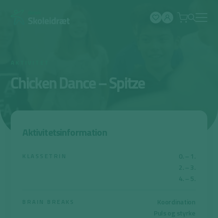
Spring
til
indhold
AKTIVITET
Chicken Dance – Spitze
Aktivitetsinformation
0. – 1.
KLASSETRIN
2. – 3.
4. – 5.
Koordination
BRAIN BREAKS
Puls og styrke