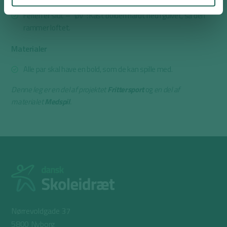
Ferien er slut – ”ØV”: Kast bolden hårdt ned i gulvet, så den
rammer loftet.
Materialer
Alle par skal have en bold, som de kan spille med.
Denne leg er en del af projektet
Frittersport
og
en del af
materialet
Medspil
.
Nørrevoldgade 37
5800 Nyborg