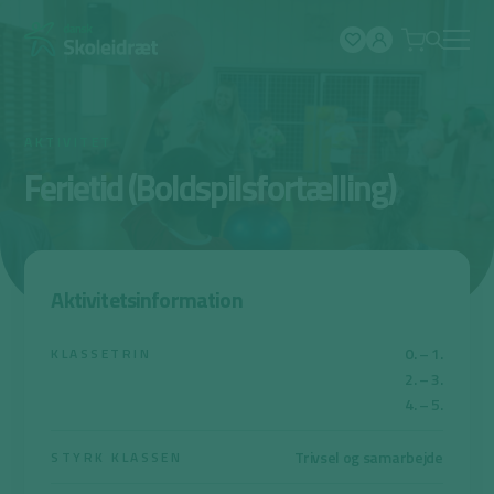
Spring
til
indhold
AKTIVITET
Ferietid (Boldspilsfortælling)
Aktivitetsinformation
0. – 1.
KLASSETRIN
2. – 3.
4. – 5.
Trivsel og samarbejde
STYRK KLASSEN