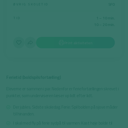
SFO
ØVRIG SKOLETID
1 – 10 min.
TID
10 – 20 min.
Print aktiviteten
Ferietid (boldspilsfortælling)
Eleverne er sammen i par. Nedenfor er feriefortællingen skrevet i
punkter, som underviseren læser op lidt efter lidt.
Der jubles. Sidste skoledag. Ferie: Spil bolden på sjove måder
til hinanden.
I skal med fly på ferie sydpå til varmen: Kast høje bolde til