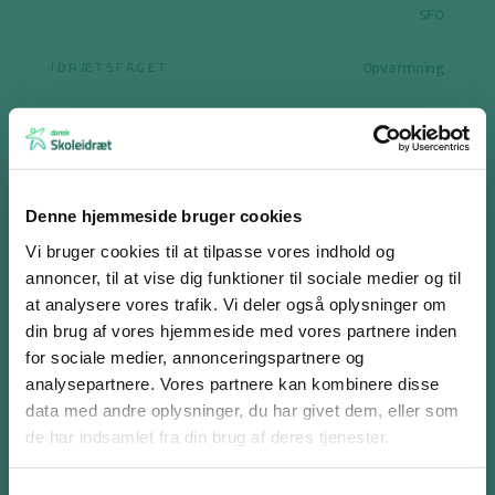
SFO
Opvarmning
IDRÆTSFAGET
1 – 10 min.
TID
10 – 20 min.
Print aktiviteten
Denne hjemmeside bruger cookies
Vi bruger cookies til at tilpasse vores indhold og
annoncer, til at vise dig funktioner til sociale medier og til
at analysere vores trafik. Vi deler også oplysninger om
din brug af vores hjemmeside med vores partnere inden
Lyttebold
for sociale medier, annonceringspartnere og
analysepartnere. Vores partnere kan kombinere disse
Formålet er, at eleverne har det sjovt og bevæger sig, og sekundært
Log ind eller opret en gratis bruger
data med andre oplysninger, du har givet dem, eller som
kan legen udfordre elevernes motorik i form af det at kaste og
Som bruger har du adgang til alle aktiviteter i
de har indsamlet fra din brug af deres tjenester.
gribe.
Aktivitetsdatabasen og kan tilføje favoritter på hele
Del eleverne i mindre grupper af 8-10 i hver. Eleverne stiller sig i en