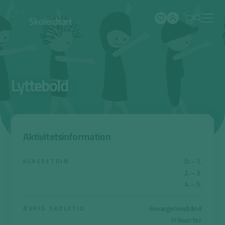
Spring
til
indhold
AKTIVITET
Lyttebold
Aktivitetsinformation
0. – 1.
KLASSETRIN
2. – 3.
4. – 5.
Bevægelsesbånd
ØVRIG SKOLETID
Frikvarter