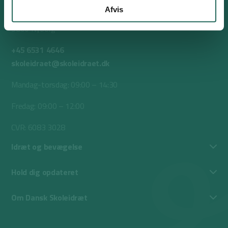
Afvis
Nørrevoldgade 37
5800 Nyborg
+45 6531 4646
skoleidraet@skoleidraet.dk
Mandag-torsdag: 09:00 – 14:30
Fredag: 09:00 – 12:00
CVR: 6083 3028
Idræt og bevægelse
Hold dig opdateret
Om Dansk Skoleidræt