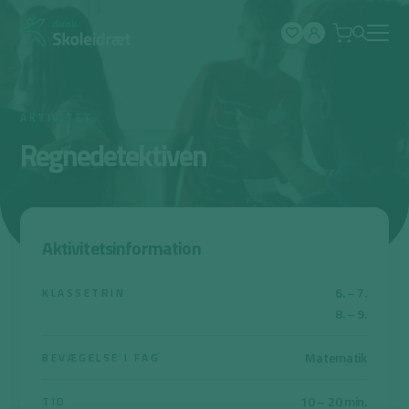
Spring
til
indhold
AKTIVITET
Regnedetektiven
Aktivitetsinformation
6. – 7.
KLASSETRIN
8. – 9.
Matematik
BEVÆGELSE I FAG
10 – 20 min.
TID