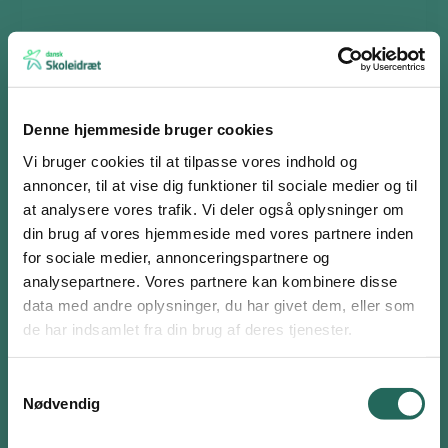
Print aktiviteten
Denne hjemmeside bruger cookies
Vi bruger cookies til at tilpasse vores indhold og
Regnedetektiven
annoncer, til at vise dig funktioner til sociale medier og til
at analysere vores trafik. Vi deler også oplysninger om
Formålet er, at eleverne udfører beregninger med tal og træner
din brug af vores hjemmeside med vores partnere inden
regnestrategier.
for sociale medier, annonceringspartnere og
Alle eleverne får en regnemakker, gerne på nogenlunde samme
analysepartnere. Vores partnere kan kombinere disse
Log ind eller opret en gratis bruger
matematikniveau.
data med andre oplysninger, du har givet dem, eller som
Som bruger har du adgang til alle aktiviteter i
de har indsamlet fra din brug af deres tjenester.
Elev 1 placerer sig i klassen, mens elev 2 stiller sig på gangen eller
Aktivitetsdatabasen og kan tilføje favoritter på hele
med større afstand. Elev 1 skriver et regnestykke med 5-10 tal
siden.
Samtykkevalg
på en række. Nu bytter eleverne plads, og elev 2 regner stykket ud
Nødvendig
Brugernavn eller email
samt skriver det igen, men denne gang med en lille ændring.