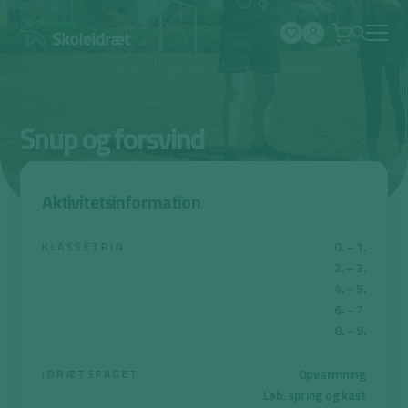
Spring
til
indhold
Snup og forsvind
Aktivitetsinformation
0. – 1.
KLASSETRIN
2. – 3.
4. – 5.
6. – 7.
8. – 9.
Opvarmning
IDRÆTSFAGET
Løb, spring og kast