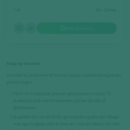
10 – 20 min.
TID
Print aktiviteten
Snup og forsvind
Formålet er, at eleverne får varmen og øver reaktionshastigheden
gennem legen.
På en 10 m lang bane, placeres genstanden i midten. To
duellanter, står over for hinanden, på hver sin side af
genstanden.
Nu gælder det om at få fat i genstanden og løbe den tilbage
over egen baglinje uden at blive rørt. Hvis det lykkes, får man