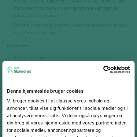
et point, hvis man bliver rørt, så får den anden et point. Hvis
man rører modstanderen uden genstanden er taget, får
modstanderen ét point.
Bedst til tre point og herefter roterer taberen en tur til højre
og får en ny modstander.
Materialer
Kegler til at danne to linjer
Én genstand pr. gruppe
Variation og deltagelsesmuligheder
Denne hjemmeside bruger cookies
Eleverne kan være sammen i hold og på skift møde en
modstander
Vi bruger cookies til at tilpasse vores indhold og
annoncer, til at vise dig funktioner til sociale medier og til
Aktiviteten findes i forløbet
“Spring over dine grænser”
at analysere vores trafik. Vi deler også oplysninger om
din brug af vores hjemmeside med vores partnere inden
for sociale medier, annonceringspartnere og