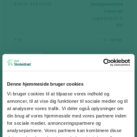
Bevægelsesbånd
ØVRIG SKOLETID
Frikvarter
Legepatrulje 0.-3.
SFO
1 – 10 min.
TID
Print aktiviteten
Denne hjemmeside bruger cookies
Vi bruger cookies til at tilpasse vores indhold og
Spionleg
annoncer, til at vise dig funktioner til sociale medier og til
Formålet er, at eleverne er kreative og får bevæget sig. Derudover
at analysere vores trafik. Vi deler også oplysninger om
lærer eleverne at være opmærksomme på hinanden og kopiere
din brug af vores hjemmeside med vores partnere inden
hinandens bevægelser.
for sociale medier, annonceringspartnere og
analysepartnere. Vores partnere kan kombinere disse
Alle elever står i en rundkreds – bortset fra en elev, spionen,