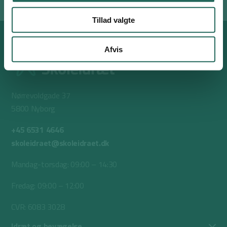
Tillad valgte
Afvis
Nørrevoldgade 37
5800 Nyborg
+45 6531 4646
skoleidraet@skoleidraet.dk
Mandag-torsdag: 09:00 – 14:30
Fredag: 09:00 – 12:00
CVR: 6083 3028
Idræt og bevægelse