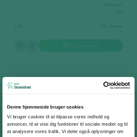
Frikvarter
SFO
20 – 30 min.
TID
Print aktiviteten
Stjæle æg
Formålet er, at eleverne møder hinanden gennem leg og
bevægelse.
Denne hjemmeside bruger cookies
Hvert hold har en banehalvdel at forsvare. For enden af disse
Vi bruger cookies til at tilpasse vores indhold og
banehalvdele har de en rede, hvor deres halvdel af æggene
annoncer, til at vise dig funktioner til sociale medier og til
befinder sig. Udenom reden er et ‘helle-område’, hvor kun dem,
at analysere vores trafik. Vi deler også oplysninger om
der er i gang med at stjæle æg, kan befinde sig.