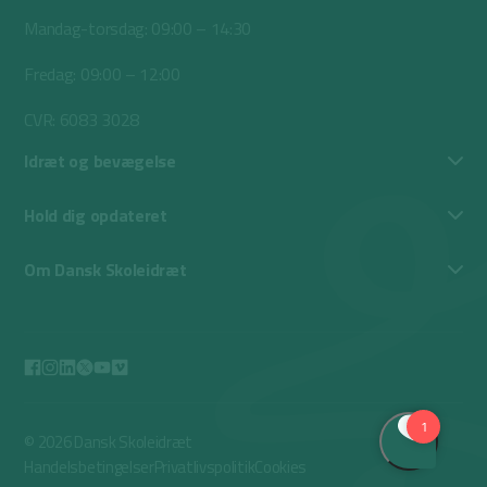
Mandag-torsdag: 09:00 – 14:30
Fredag: 09:00 – 12:00
CVR: 6083 3028
Idræt og bevægelse
Hold dig opdateret
Om Dansk Skoleidræt
© 2026 Dansk Skoleidræt
Handelsbetingelser
Privatlivspolitik
Cookies