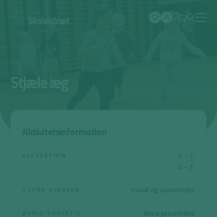
Spring
til
indhold
AKTIVITET
Stjæle æg
Aktivitetsinformation
0. – 1.
KLASSETRIN
2. – 3.
Trivsel og samarbejde
STYRK KLASSEN
Bevægelsesbånd
ØVRIG SKOLETID